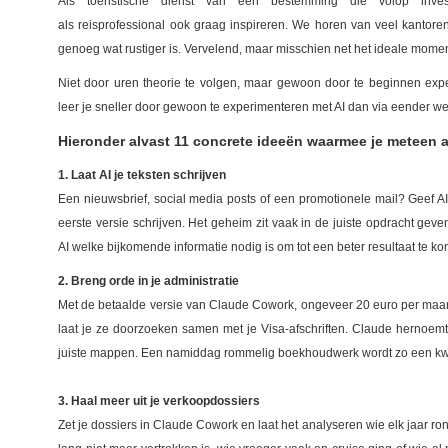
Als toeristische dienst van een bestemming die volop inves
als reisprofessional ook graag inspireren. We horen van veel kantor
genoeg wat rustiger is. Vervelend, maar misschien net het ideale moment 
Niet door uren theorie te volgen, maar gewoon door te beginnen expe
leer je sneller door gewoon te experimenteren met AI dan via eender wel
Hieronder alvast 11 concrete ideeën waarmee je meteen a
1. Laat AI je teksten schrijven
Een nieuwsbrief, social media posts of een promotionele mail? Geef AI
eerste versie schrijven. Het geheim zit vaak in de juiste opdracht gev
AI welke bijkomende informatie nodig is om tot een beter resultaat te k
2. Breng orde in je administratie
Met de betaalde versie van Claude Cowork, ongeveer 20 euro per maand
laat je ze doorzoeken samen met je Visa-afschriften. Claude hernoemt
juiste mappen. Een namiddag rommelig boekhoudwerk wordt zo een kw
3. Haal meer uit je verkoopdossiers
Zet je dossiers in Claude Cowork en laat het analyseren wie elk jaar ro