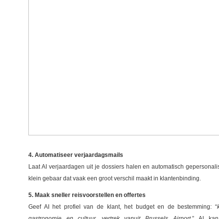
4. Automatiseer verjaardagsmails
Laat AI verjaardagen uit je dossiers halen en automatisch gepersonal
klein gebaar dat vaak een groot verschil maakt in klantenbinding.
5. Maak sneller reisvoorstellen en offertes
Geef AI het profiel van de klant, het budget en de bestemming: “
gastronomie en cultuur, vertrek vanuit Brussels Airport.
”
AI kan