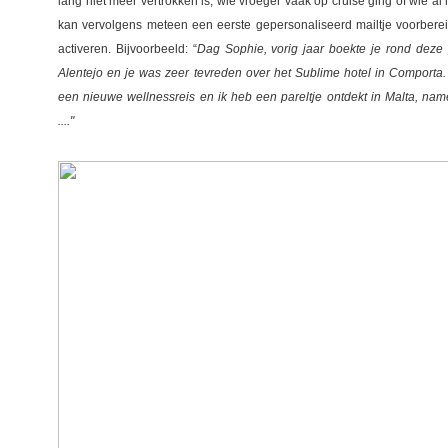
lang niet meer vertrokken is, wie vroeger vaak op cruise ging of wie al
kan vervolgens meteen een eerste gepersonaliseerd mailtje voorbere
activeren. Bijvoorbeeld: “
Dag Sophie, vorig jaar boekte je rond deze 
Alentejo en je was zeer tevreden over het Sublime hotel in Comporta
een nieuwe wellnessreis en ik heb een pareltje ontdekt in Malta, name
...."