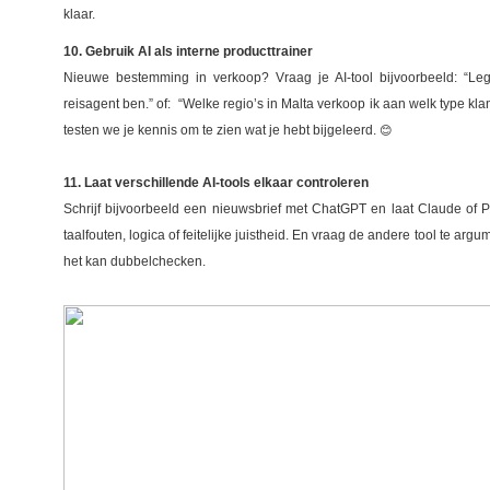
klaar.
10. Gebruik AI als interne producttrainer
Nieuwe bestemming in verkoop?
Vraag je AI-tool bijvoorbeeld: “Leg
reisagent ben.” of: “Welke regio’s in Malta verkoop ik aan welk type 
testen we je kennis om te zien wat je hebt bijgeleerd.
😊
11. Laat verschillende AI-tools elkaar controleren
Schrijf bijvoorbeeld een nieuwsbrief met ChatGPT en laat Claude of P
taalfouten, logica of feitelijke juistheid. En vraag de andere tool te arg
het kan dubbelchecken.