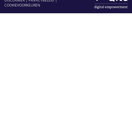
DISCLAIMER
|
PRIVACYBELEID
|
COOKIEVOORKEUREN