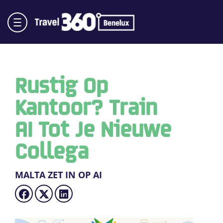
Rustig Op
Kantoor? Train
AI Tot Je Nieuwe
Collega
MALTA ZET IN OP AI