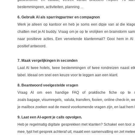
bestemmingeen, activiteiten, planning ...
6. Gebruik AI als sparringpartner en compagnon
Werk je alleen op kantoor en heb je soms een dipje van al die klage
chatten met je AI buddy. Vraag om je op te vrolijken en brainstorm sa
naar positieve acties. Een vervelende klantenmail? Gooi hem in 
positief antwoord.
7. Maak vergelijkingen in seconden
Laat AI twee hotels, twee bestemmingen of twee rondreizen naast elka
tabel. Ideaal om snel een keuze voor te leggen aan een klant.
8. Beantwoord veelgestelde vragen
Vraag AI om een handige FAQ of praktische fiche op te st
zoals bagage, visumregels, valuta, transfers, fooien, online check-in, 
je mailbox zoeken wat de meest voorkomende vragen zijn, en laat hem 
9. Laat een AI-agent je calls opvolgen.
Heb je regelmatig digitale gesprekken met klanten? Schakel een tool zoa
mee, typt het gesprek achteraf uit, maakt een samenvatting en zet meteen