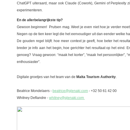
ChatGPT uiteraard, maar ook Claude (Cowork), Gemini of Perplexity zi
experimenteren.
En de allerbelangrijkste tip?
Gewoon beginnen!
Prutsen mag.
Weet je even niet hoe je verder moet
Negen op de tien keer legt die het eenvoudiger uit dan eender welke h
De gouden regel blijft: hoe meer context je geeft, hoe beter het resulta
breder je info aan het begin, hoe gerichter het resultaat op het eind. 
genoeg? Vraag gewoon: “maak het korter”, “maak het persoonlijker”, “maa
enthousiaster”.
Digitale groetjes van het team van de
Malta Tourism Authority
.
Beatrice Mondelaers -
beatrice@glenaki.com
- +32 50 61 42 00
Whitney Deflandre -
whitney@glenaki.com