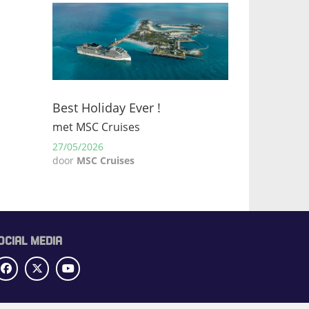
Best Holiday Ever !
met MSC Cruises
27/05/2026
door
MSC Cruises
OCIAL MEDIA