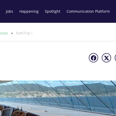
Jobs
Happening
Spotlight
Communication Platform
uises
»
FamTrip !