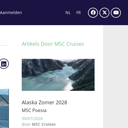
Aanmelden
NL
FR
Artikels Door MSC Cruises
Alaska Zomer 2028
MSC Poesia
30/07/2026
door
MSC Cruises