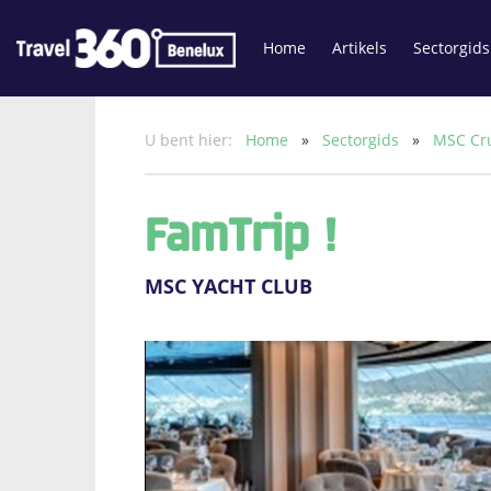
Home
Artikels
Sectorgids
U bent hier:
Home
»
Sectorgids
»
MSC Cr
FamTrip !
MSC YACHT CLUB