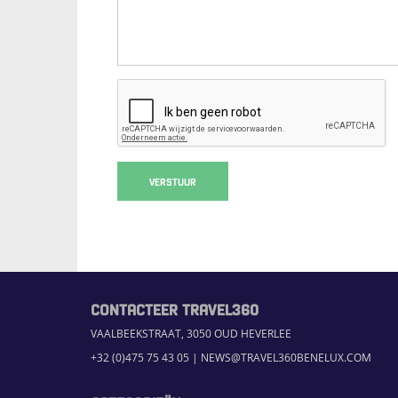
VERSTUUR
CONTACTEER TRAVEL360
VAALBEEKSTRAAT, 3050 OUD HEVERLEE
+32 (0)475 75 43 05
|
NEWS@TRAVEL360BENELUX.COM