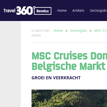
Home
Artikels
Sectorgids
U bent hier:
Home
»
Sectorgids
»
MSC Cr
markt
MSC Cruises Do
Belgische Markt
GROEI EN VEERKRACHT