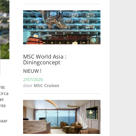
MSC World Asia :
Diningconcept
NIEUW !
2/07/2026
door
MSC Cruises
rkt
circa
et
hte
baar