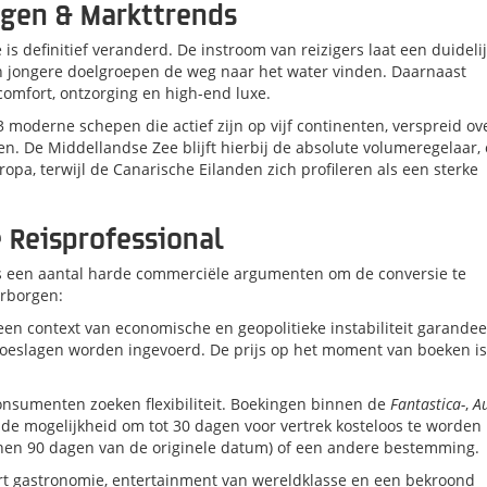
ngen & Markttrends
 is definitief veranderd
.
De instroom van reizigers laat een duideli
n jongere doelgroepen de weg naar het water vinden
.
Daarnaast
 comfort, ontzorging en high-end luxe
.
3 moderne schepen die actief zijn op vijf continenten, verspreid ov
en
.
De Middellandse Zee blijft hierbij de absolute volumeregelaar,
pa, terwijl de Canarische Eilanden zich profileren als een sterke
 Reisprofessional
ses een aantal harde commerciële argumenten om de conversie te
arborgen:
een context van economische en geopolitieke instabiliteit garandee
ftoeslagen worden ingevoerd
.
De prijs op het moment van boeken is
nsumenten zoeken flexibiliteit.
Boekingen binnen de
Fantastica-
,
A
e mogelijkheid om tot 30 dagen voor vertrek kosteloos te worden
nen 90 dagen van de originele datum) of een andere bestemming
.
t gastronomie, entertainment van wereldklasse en een bekroond