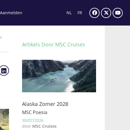
Aanmelden
NL
FR
e
Artikels Door MSC Cruises
Alaska Zomer 2028
MSC Poesia
30/07/2026
door
MSC Cruises