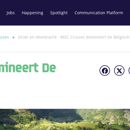
Jobs
Happening
Spotlight
Communication Platform
uises
»
Groei en Veerkracht - MSC Cruises domineert de Belgisch
mineert De