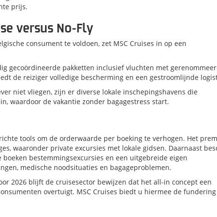
te prijs
.
ise versus No-Fly
gische consument te voldoen, zet MSC Cruises in op een
dig gecoördineerde pakketten inclusief vluchten met gerenommee
iedt de reiziger volledige bescherming en een gestroomlijnde logis
ever niet vliegen, zijn er diverse lokale inschepingshavens die
rein, waardoor de vakantie zonder bagagestress start
.
erichte tools om de orderwaarde per boeking te verhogen.
Het pre
eges, waaronder private excursies met lokale gidsen
.
Daarnaast bes
 te boeken bestemmingsexcursies
en een uitgebreide eigen
eringen, medische noodsituaties en bagageproblemen
.
r 2026 blijft de cruisesector bewijzen dat het all-in concept een
e consumenten overtuigt
.
MSC Cruises biedt u hiermee de fundering