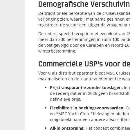
Demografische Verschuivi
De traditionele perceptie van de cruisevakantie
verjonging zien, waarbij met name gezinnen e
registreert de sector een stijgende vraag naar
De rederij speelt hierop in met een vloot van 2
meer dan 300 bestemmingen in ruim 100 land
de voet gevolgd door de Caraïben en Noord-Euro
winterbestemming
.
Commerciële USP's voor de
Voor u als distributiepartner biedt MSC Crui
maximaliseren en de klanttevredenheid te wa
Prijstransparantie zonder toeslagen:
In 
de rederij dat er in 2026 géén brandsto
definitieve prijs
.
Flexibiliteit in boekingsvoorwaarden:
Co
en *MSC Yacht Club-*belevingen bieden d
omgeboekt naar een andere afvaart (bin
All-in ontzorging:
Het concept combineer