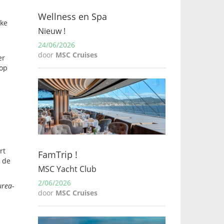
Wellness en Spa
jke
Nieuw !
24/06/2026
door
MSC Cruises
er
 op
rt
FamTrip !
 de
MSC Yacht Club
2/06/2026
urea-
door
MSC Cruises