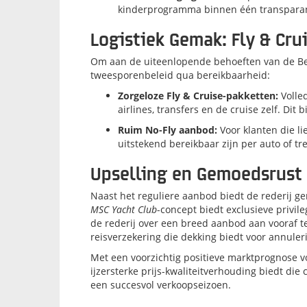
kinderprogramma binnen één transparan
Logistiek Gemak: Fly & Cru
Om aan de uiteenlopende behoeften van de Bel
tweesporenbeleid qua bereikbaarheid:
Zorgeloze Fly & Cruise-pakketten:
Volle
airlines, transfers en de cruise zelf
.
Dit b
Ruim No-Fly aanbod:
Voor klanten die li
uitstekend bereikbaar zijn per auto of t
Upselling en Gemoedsrust
Naast het reguliere aanbod biedt de rederij g
MSC Yacht Club
-concept biedt exclusieve privil
de rederij over een breed aanbod aan vooraf
reisverzekering die dekking biedt voor annul
Met een voorzichtig positieve marktprognose voo
ijzersterke prijs-kwaliteitverhouding biedt di
een succesvol verkoopseizoen
.