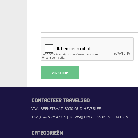
VERSTUUR
CONTACTEER TRAVEL360
VAALBEEKSTRAAT, 3050 OUD HEVERLEE
+32 (0)475 75 43 05
|
NEWS@TRAVEL360BENELUX.COM
CATEGORIEËN