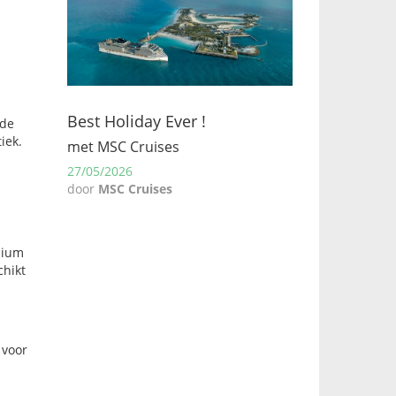
Best Holiday Ever !
rde
tiek
.
met MSC Cruises
27/05/2026
door
MSC Cruises
mium
chikt
 voor