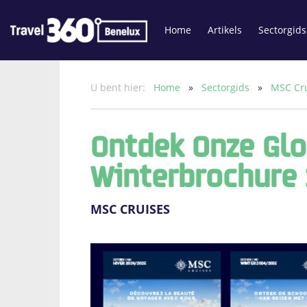
Home
Artikels
Sectorgids
U bent hier:
Home
»
Sectorgids
»
MSC Cr
Ontdek Onze Gl
Winterbrochure 
MSC CRUISES