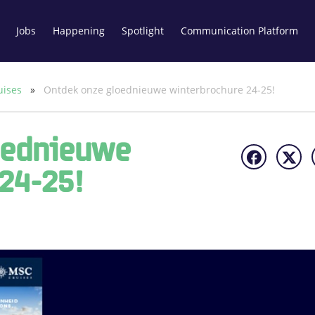
Jobs
Happening
Spotlight
Communication Platform
uises
»
Ontdek onze gloednieuwe winterbrochure 24-25!
oednieuwe
24-25!