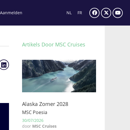
Aanmelden
NL
FR
Artikels Door MSC Cruises
Alaska Zomer 2028
MSC Poesia
30/07/2026
door
MSC Cruises