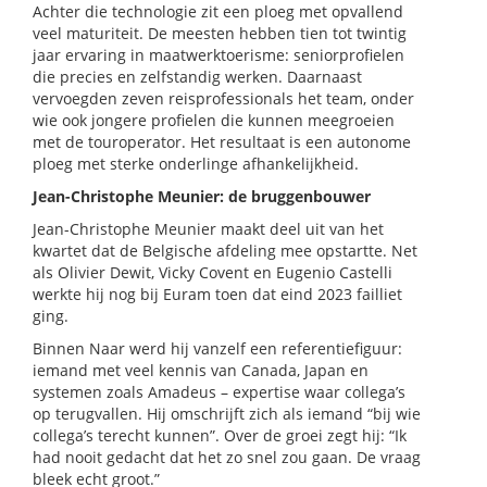
Achter die technologie zit een ploeg met opvallend
veel maturiteit. De meesten hebben tien tot twintig
jaar ervaring in maatwerktoerisme: seniorprofielen
die precies en zelfstandig werken. Daarnaast
vervoegden zeven reisprofessionals het team, onder
wie ook jongere profielen die kunnen meegroeien
met de touroperator. Het resultaat is een autonome
ploeg met sterke onderlinge afhankelijkheid.
Jean-Christophe Meunier: de bruggenbouwer
Jean-Christophe Meunier maakt deel uit van het
kwartet dat de Belgische afdeling mee opstartte. Net
als Olivier Dewit, Vicky Covent en Eugenio Castelli
werkte hij nog bij Euram toen dat eind 2023 failliet
ging.
Binnen Naar werd hij vanzelf een referentiefiguur:
iemand met veel kennis van Canada, Japan en
systemen zoals Amadeus – expertise waar collega’s
op terugvallen. Hij omschrijft zich als iemand “bij wie
collega’s terecht kunnen”. Over de groei zegt hij: “Ik
had nooit gedacht dat het zo snel zou gaan. De vraag
bleek echt groot.”