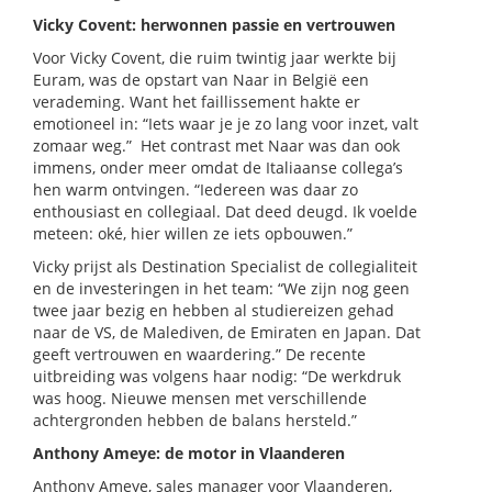
Vicky Covent: herwonnen passie en vertrouwen
Voor Vicky Covent, die ruim twintig jaar werkte bij
Euram, was de opstart van Naar in België een
verademing. Want het faillissement hakte er
emotioneel in: “Iets waar je je zo lang voor inzet, valt
zomaar weg.” Het contrast met Naar was dan ook
immens, onder meer omdat de Italiaanse collega’s
hen warm ontvingen. “Iedereen was daar zo
enthousiast en collegiaal. Dat deed deugd. Ik voelde
meteen: oké, hier willen ze iets opbouwen.”
Vicky prijst als Destination Specialist de collegialiteit
en de investeringen in het team: “We zijn nog geen
twee jaar bezig en hebben al studiereizen gehad
naar de VS, de Malediven, de Emiraten en Japan. Dat
geeft vertrouwen en waardering.” De recente
uitbreiding was volgens haar nodig: “De werkdruk
was hoog. Nieuwe mensen met verschillende
achtergronden hebben de balans hersteld.”
Anthony Ameye: de motor in Vlaanderen
Anthony Ameye, sales manager voor Vlaanderen,