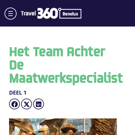
Het Team Achter
De
Maatwerkspecialist
DEEL 1