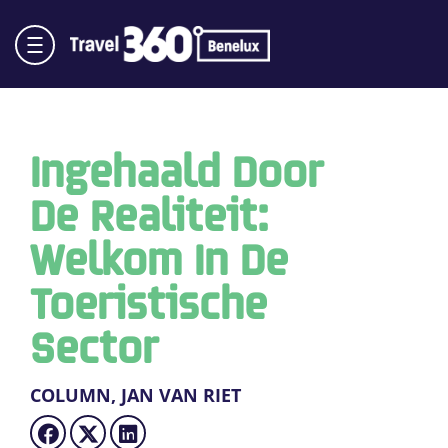
Ingehaald Door
De Realiteit:
Welkom In De
Toeristische
Sector
COLUMN, JAN VAN RIET