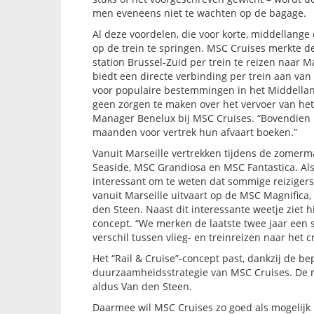
men eveneens niet te wachten op de bagage.
Al deze voordelen, die voor korte, middellange
op de trein te springen. MSC Cruises merkte de
station Brussel-Zuid per trein te reizen naar 
biedt een directe verbinding per trein aan van
voor populaire bestemmingen in het Middellan
geen zorgen te maken over het vervoer van het 
Manager Benelux bij MSC Cruises. “Bovendien h
maanden voor vertrek hun afvaart boeken.”
Vanuit Marseille vertrekken tijdens de zome
Seaside, MSC Grandiosa en MSC Fantastica. Also
interessant om te weten dat sommige reiziger
vanuit Marseille uitvaart op de MSC Magnifica,
den Steen. Naast dit interessante weetje ziet h
concept. “We merken de laatste twee jaar een st
verschil tussen vlieg- en treinreizen naar het c
Het “Rail & Cruise”-concept past, dankzij de b
duurzaamheidsstrategie van MSC Cruises. De red
aldus Van den Steen.
Daarmee wil MSC Cruises zo goed als mogelijk