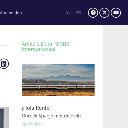
Aanmelden
NL
FR
Artikels Door NMBS
Internationaal
¡Hola Renfe!
Ontdek Spanje met de trein
24/07/2026