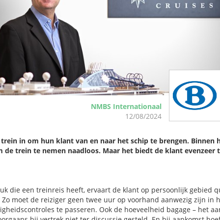
NMBS Internationaal
12/08/2024
trein in om hun klant van en naar het schip te brengen. Binnen 
 de trein te nemen naadloos. Maar het biedt de klant evenzeer t
k die een treinreis heeft, ervaart de klant op persoonlijk gebied 
Zo moet de reiziger geen twee uur op voorhand aanwezig zijn in h
ligheidscontroles te passeren. Ook de hoeveelheid bagage – het aa
rgaans bij vertrek niet ter discussie gesteld. En bij aankomst hoe