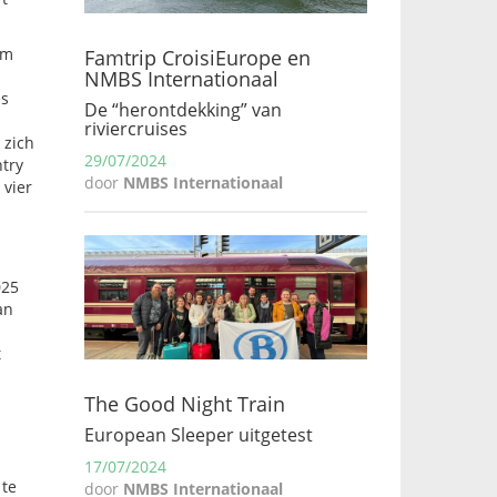
om
Famtrip CroisiEurope en
NMBS Internationaal
es
De “herontdekking” van
riviercruises
 zich
29/07/2024
ntry
door
NMBS Internationaal
 vier
025
an
t
The Good Night Train
European Sleeper uitgetest
17/07/2024
 te
door
NMBS Internationaal