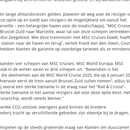
 en lange afstandsreizen gelden, plaveien de weg voor de reiziger 
ze optie op en biedt aan reizigers de mogelijkheid om vanuit het
Marseille – een belangrijke haven voor de maatschappij. “MSC Cruis
 Brussel-Zuid naar Marseille, waar tal van onze schepen vertrekken
dse Zeegebied. Wie deze treinreizen met MSC Cruises boekt, hoeft
station naar de haven en terug”, vertelt Frank Van den Steen, Cou
ebben klanten de garantie op voordelige tarieven als ze minstens
rmaanden vier schepen van MSC Cruises: MSC World Europa, MSC
ok in de winter varen er drie schepen uit. “Bovendien is het
s die deelnemen aan de MSC World Cruise 2025, die op 6 januari 2
 hiervoor eerst de trein vanuit Brussel-Zuid zullen nemen”, aldus V
ij vooral een sterke toename in de vraag naar het “Rail & Cruise”-
erke toename in het aantal reizigers dat voor deze optie kiest. He
ruiseschip, wordt steeds kleiner.”
eperkte CO2-uitstoot, overigens goed binnen de bredere
erij tracht op verschillende gebieden zijn steentje bij te dragen,
 inspelen op de steeds groeiende vraag van klanten om duurzamer