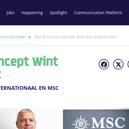
Jobs
Happening
Spotlight
Communication Platform
ternationaal
»
Rail & Cruise concept wint aan populariteit
oncept Wint
t
ERNATIONAAL EN MSC