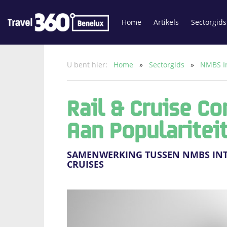
Home
Artikels
Sectorgids
U bent hier:
Home
»
Sectorgids
»
NMBS In
Rail & Cruise C
Aan Popularitei
SAMENWERKING TUSSEN NMBS INT
CRUISES