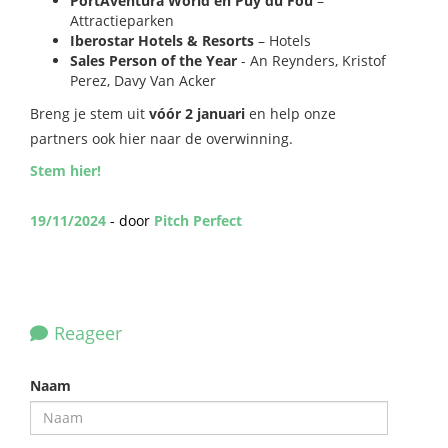
PortAventura World en Puy du Fou
–
Attractieparken
Iberostar Hotels & Resorts
– Hotels
Sales Person of the Year
- An Reynders, Kristof
Perez, Davy Van Acker
Breng je stem uit
vóór 2 januari
en help onze
partners ook hier naar de overwinning.
Stem hier!
19/11/2024
- door
Pitch Perfect
Reageer
Naam