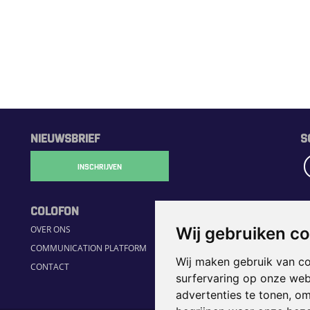
NIEUWSBRIEF
S
INSCHRIJVEN
COLOFON
R
OVER ONS
H
Wij gebruiken c
COMMUNICATION PLATFORM
S
Wij maken gebruik van c
CONTACT
JO
surfervaring op onze web
H
advertenties te tonen, o