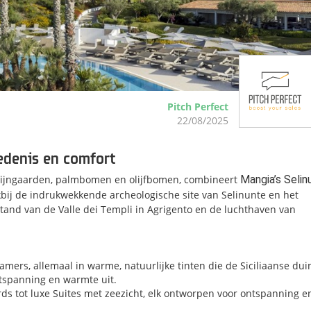
Pitch Perfect
22/08/2025
edenis en comfort
r wijngaarden, palmbomen en olijfbomen, combineert
Mangia’s Selin
lakbij de indrukwekkende archeologische site van Selinunte en het
stand van de Valle dei Templi in Agrigento en de luchthaven van
amers, allemaal in warme, natuurlijke tinten die de Siciliaanse du
ntspanning en warmte uit.
s tot luxe Suites met zeezicht, elk ontworpen voor ontspanning e