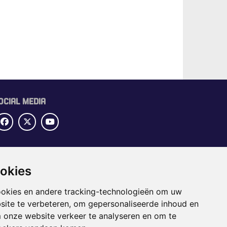
OCIAL MEDIA
UBRIEKEN
OME
ookies
ECTORGIDS
ookies en andere tracking-technologieën om uw
BS
site te verbeteren, om gepersonaliseerde inhoud en
APPENING
m onze website verkeer te analyseren en om te