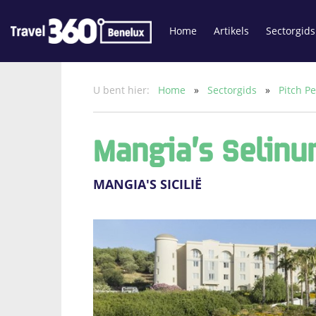
Home
Artikels
Sectorgids
U bent hier:
Home
»
Sectorgids
»
Pitch P
Mangia’s Selinu
MANGIA'S SICILIË