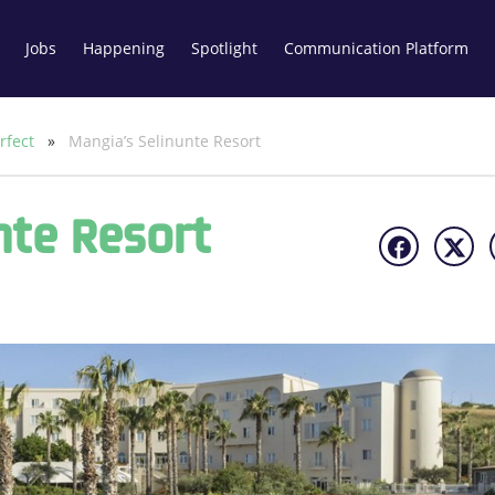
Jobs
Happening
Spotlight
Communication Platform
erfect
»
Mangia’s Selinunte Resort
nte Resort