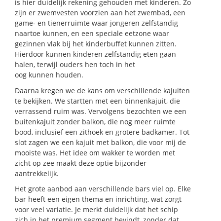
is hier duidelijk rekening gehouden met kinderen. Zo
zijn er zwemvesten voorzien aan het zwembad, een
game- en tienerruimte waar jongeren zelfstandig
naartoe kunnen, en een speciale eetzone waar
gezinnen vlak bij het kinderbuffet kunnen zitten.
Hierdoor kunnen kinderen zelfstandig eten gaan
halen, terwijl ouders hen toch in het
oog
kunnen
houden.
Daarna kregen we de kans om verschillende kajuiten
te bekijken. We startten met een binnenkajuit, die
verrassend ruim was. Vervolgens bezochten we een
buitenkajuit zonder balkon, die nog meer ruimte
bood, inclusief een zithoek en grotere badkamer. Tot
slot zagen we een kajuit met balkon, die voor mij de
mooiste was. Het idee om wakker te worden met
zicht op zee maakt deze optie bijzonder
aantrekkelijk.
Het grote aanbod aan verschillende bars viel op.
Elke
bar heeft een eigen thema en inrichting, wat zorgt
voor veel variatie. Je merkt duidelijk dat het schip
zich in het premium segment bevindt, zonder dat