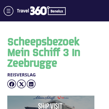
Scheepsbezoek
Mein Schiff 3 In
Zeebrugge
REISVERSLAG