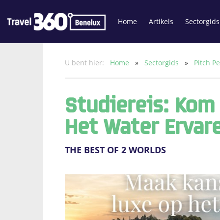
Home
Artikels
Sectorgids
U bent hier:
Home
»
Sectorgids
»
Pitch P
Studiereis: Kom 
Het Water Ervar
THE BEST OF 2 WORLDS