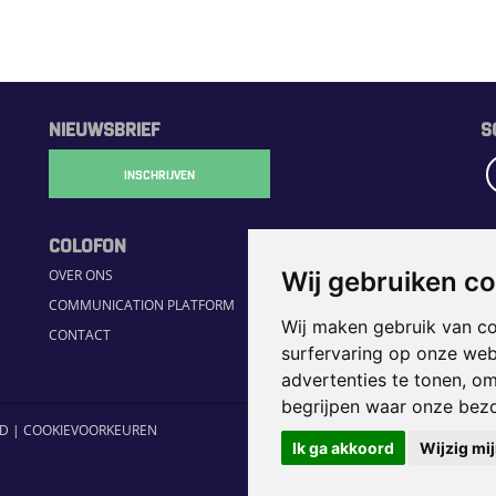
NIEUWSBRIEF
S
INSCHRIJVEN
COLOFON
R
OVER ONS
H
Wij gebruiken c
COMMUNICATION PLATFORM
S
Wij maken gebruik van c
CONTACT
JO
surfervaring op onze web
H
advertenties te tonen, o
begrijpen waar onze bez
ID
|
COOKIEVOORKEUREN
Ik ga akkoord
Wijzig mi