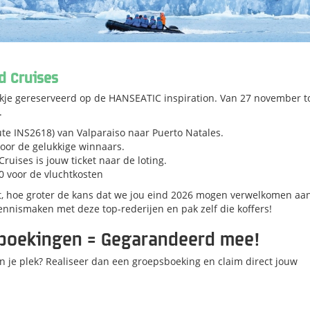
d Cruises
ekje gereserveerd op de
HANSEATIC inspiration
. Van
27 november to
.
ute INS2618) van Valparaiso naar Puerto Natales.
voor de gelukkige winnaars.
ruises is jouw ticket naar de loting.
0 voor de vluchtkosten
, hoe groter de kans dat we jou eind 2026 mogen verwelkomen aa
ennismaken met deze top-rederijen en pak zelf die koffers!
sboekingen = Gegarandeerd mee!
van je plek? Realiseer dan een groepsboeking en claim direct jouw