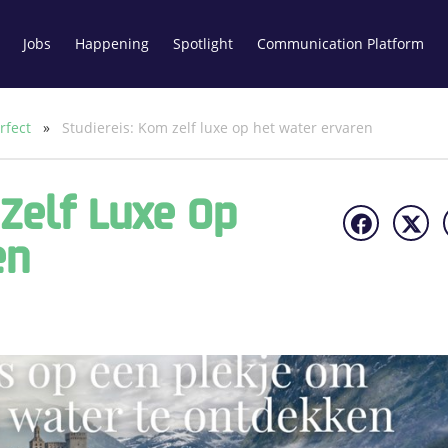
Jobs
Happening
Spotlight
Communication Platform
erfect
»
Studiereis: Kom zelf luxe op het water ervaren
Zelf Luxe Op
en