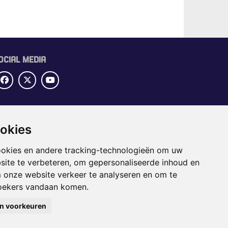
OCIAL MEDIA
UBRIEKEN
OME
ookies
ECTORGIDS
ookies en andere tracking-technologieën om uw
BS
site te verbeteren, om gepersonaliseerde inhoud en
APPENING
m onze website verkeer te analyseren en om te
oekers vandaan komen.
jn voorkeuren