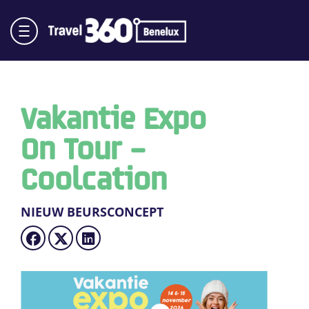
Vakantie Expo
On Tour –
Coolcation
NIEUW BEURSCONCEPT