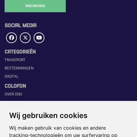
INSCHRIJVEN
SOCIAL MEDIA
CATEGORIEËN
TRANSPORT
BESTEMMINGEN
DIGITAL
COLOFON
OVER ONS
COMMUNICATION PLATFORM
CONTACT
Wij gebruiken cookies
RUBRIEKEN
Wij maken gebruik van cookies en andere
HOME
tracking-technologieën om uw surfervaring op
SECTORGIDS