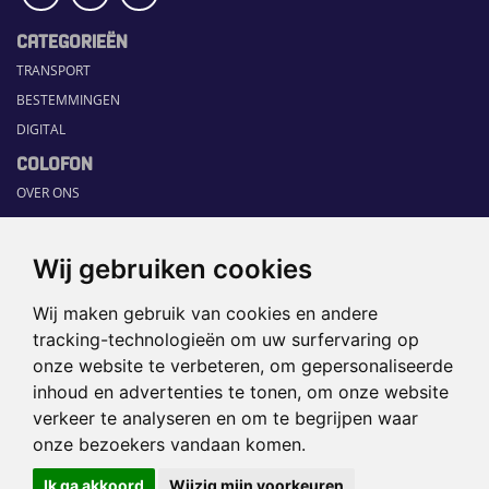
CATEGORIEËN
TRANSPORT
BESTEMMINGEN
DIGITAL
COLOFON
OVER ONS
COMMUNICATION PLATFORM
CONTACT
Wij gebruiken cookies
RUBRIEKEN
Wij maken gebruik van cookies en andere
HOME
tracking-technologieën om uw surfervaring op
SECTORGIDS
onze website te verbeteren, om gepersonaliseerde
JOBS
inhoud en advertenties te tonen, om onze website
HAPPENING
verkeer te analyseren en om te begrijpen waar
onze bezoekers vandaan komen.
©2026 TRAVEL360° |
SITEMAP
|
Ik ga akkoord
Wijzig mijn voorkeuren
DISCLAIMER
|
PRIVACYBELEID
|