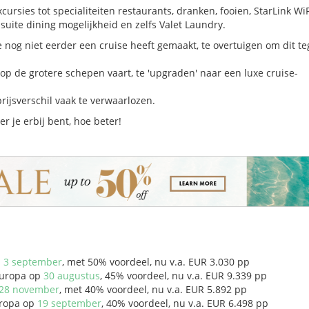
xcursies tot specialiteiten restaurants, dranken, fooien, StarLink WiF
suite dining mogelijkheid en zelfs Valet Laundry.
 nog niet eerder een cruise heeft gemaakt, te overtuigen om dit t
 op de grotere schepen vaart, te 'upgraden' naar een luxe cruise-
 prijsverschil vaak te verwaarlozen.
er je erbij bent, hoe beter!
p
3 september
, met 50% voordeel, nu v.a. EUR 3.030 pp
Europa op
30 augustus
, 45% voordeel, nu v.a. EUR 9.339 pp
28 november
, met 40% voordeel, nu v.a. EUR 5.892 pp
uropa op
19 september
, 40% voordeel, nu v.a. EUR 6.498 pp