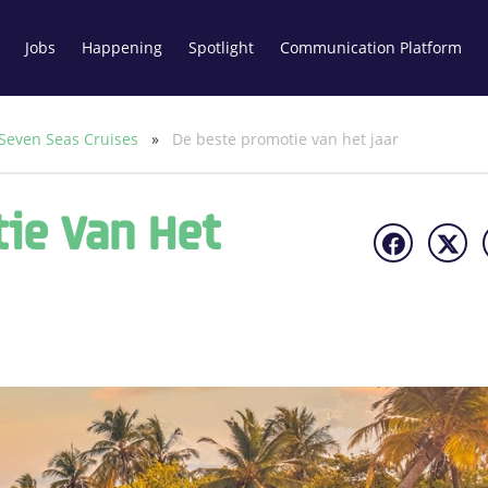
Jobs
Happening
Spotlight
Communication Platform
Seven Seas Cruises
»
De beste promotie van het jaar
ie Van Het