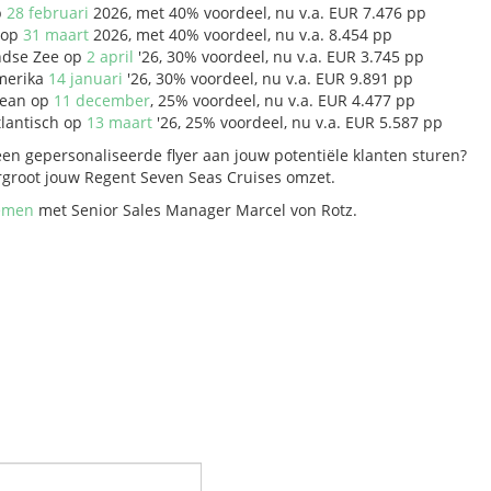
p
28 februari
2026, met 40% voordeel, nu v.a. EUR 7.476 pp
c op
31 maart
2026, met 40% voordeel, nu v.a. 8.454 pp
ndse Zee op
2 april
'26, 30% voordeel, nu v.a. EUR 3.745 pp
Amerika
14 januari
'26, 30% voordeel, nu v.a. EUR 9.891 pp
bean op
11 december
, 25% voordeel, nu v.a. EUR 4.477 pp
tlantisch op
13 maart
'26, 25% voordeel, nu v.a. EUR 5.587 pp
 een gepersonaliseerde flyer aan jouw potentiële klanten sturen?
groot jouw Regent Seven Seas Cruises omzet.
emen
met Senior Sales Manager Marcel von Rotz.