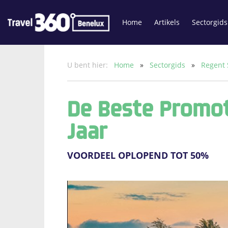
Home
Artikels
Sectorgids
U bent hier:
Home
»
Sectorgids
»
Regent 
De Beste Promot
Jaar
VOORDEEL OPLOPEND TOT 50%