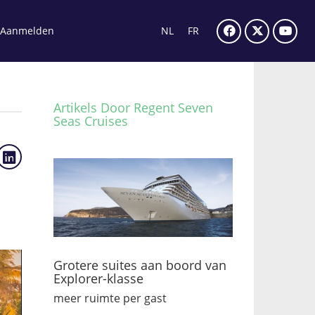
Aanmelden
NL
FR
Artikels Door Regent Seven
Seas Cruises
Grotere suites aan boord van
Explorer-klasse
meer ruimte per gast