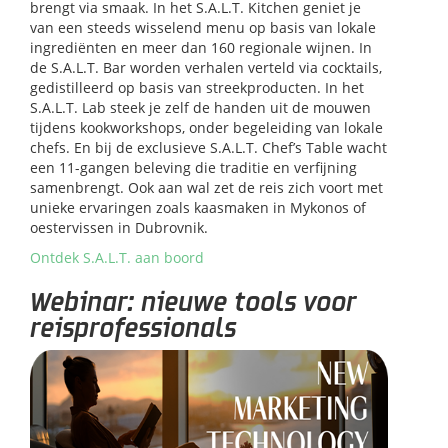
brengt via smaak. In het S.A.L.T. Kitchen geniet je
van een steeds wisselend menu op basis van lokale
ingrediënten en meer dan 160 regionale wijnen. In
de S.A.L.T. Bar worden verhalen verteld via cocktails,
gedistilleerd op basis van streekproducten. In het
S.A.L.T. Lab steek je zelf de handen uit de mouwen
tijdens kookworkshops, onder begeleiding van lokale
chefs. En bij de exclusieve S.A.L.T. Chef’s Table wacht
een 11-gangen beleving die traditie en verfijning
samenbrengt. Ook aan wal zet de reis zich voort met
unieke ervaringen zoals kaasmaken in Mykonos of
oestervissen in Dubrovnik.
Ontdek S.A.L.T. aan boord
Webinar: nieuwe tools voor
reisprofessionals