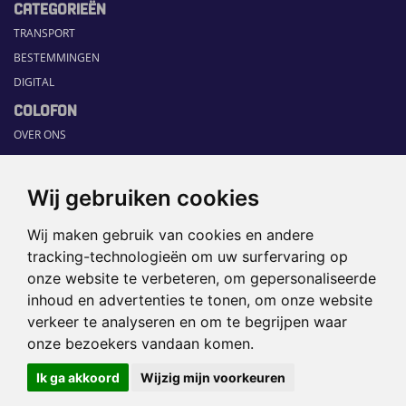
CATEGORIEËN
TRANSPORT
BESTEMMINGEN
DIGITAL
COLOFON
OVER ONS
COMMUNICATION PLATFORM
CONTACT
Wij gebruiken cookies
RUBRIEKEN
Wij maken gebruik van cookies en andere
HOME
tracking-technologieën om uw surfervaring op
SECTORGIDS
onze website te verbeteren, om gepersonaliseerde
JOBS
inhoud en advertenties te tonen, om onze website
HAPPENING
verkeer te analyseren en om te begrijpen waar
onze bezoekers vandaan komen.
©2026 TRAVEL360° |
SITEMAP
|
Ik ga akkoord
Wijzig mijn voorkeuren
DISCLAIMER
|
PRIVACYBELEID
|
COOKIEVOORKEUREN