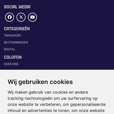
SOCIAL MEDIA
CATEGORIEËN
TRANSPORT
BESTEMMINGEN
DIGITAL
COLOFON
OVER ONS
COMMUNICATION PLATFORM
CONTACT
Wij gebruiken cookies
RUBRIEKEN
Wij maken gebruik van cookies en andere
HOME
tracking-technologieën om uw surfervaring op
SECTORGIDS
onze website te verbeteren, om gepersonaliseerde
JOBS
inhoud en advertenties te tonen, om onze website
HAPPENING