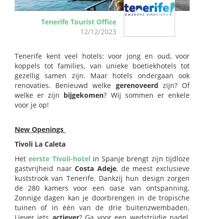
Tenerife Tourist Office
12/12/2023
Tenerife kent veel hotels: voor jong en oud, voor
koppels tot families, van unieke boetiekhotels tot
gezellig samen zijn. Maar hotels ondergaan ook
renovaties. Benieuwd welke
gerenoveerd
zijn? Of
welke er zijn
bijgekomen
? Wij sommen er enkele
voor je op!
New Openings
Tivoli La Caleta
Het
eerste Tivoli-hotel
in Spanje brengt zijn tijdloze
gastvrijheid naar
Costa Adeje
, de meest exclusieve
kuststrook van Tenerife. Dankzij hun design zorgen
de 280 kamers voor een oase van ontspanning.
Zonnige dagen kan je doorbrengen in de tropische
tuinen of in één van de drie buitenzwembaden.
Liever iets
actiever
? Ga voor een wedstrijdje padel,