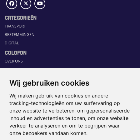
CATEGORIEËN
TRANSPORT
BESTEMMINGEN
DIGITAL
COLOFON
OVER ONS
COMMUNICATION PLATFORM
CONTACT
Wij gebruiken cookies
RUBRIEKEN
Wij maken gebruik van cookies en andere
HOME
tracking-technologieën om uw surfervaring op
SECTORGIDS
onze website te verbeteren, om gepersonaliseerde
JOBS
inhoud en advertenties te tonen, om onze website
HAPPENING
verkeer te analyseren en om te begrijpen waar
onze bezoekers vandaan komen.
©2026 TRAVEL360° |
SITEMAP
|