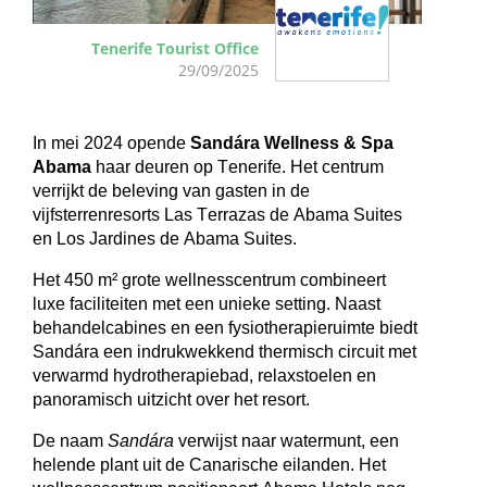
Tenerife Tourist Office
29/09/2025
In mei 2024 opende 
Sandára
Wellness
 & Spa 
Abama
 haar deuren op Tenerife. Het centrum 
verrijkt de beleving van gasten in de 
vijfsterrenresorts Las 
Terrazas
 de 
Abama
 Suites 
en Los 
Jardines
 de 
Abama
 Suites.
Het 450 m² grote 
wellnesscentrum
 combineert 
luxe faciliteiten met een unieke setting. Naast 
behandelcabines en een fysiotherapieruimte biedt 
Sandára
 een indrukwekkend thermisch circuit met 
verwarmd 
hydrotherapiebad
, relaxstoelen en 
panoramisch uitzicht over het resort.
De naam 
Sandára
 verwijst naar watermunt, een 
helende plant uit de Canarische eilanden. Het 