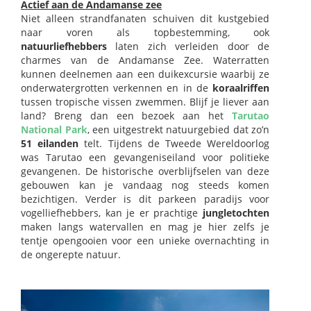
Actief aan de Andamanse zee
Niet alleen strandfanaten schuiven dit kustgebied
naar voren als topbestemming, ook
natuurliefhebbers
laten zich verleiden door de
charmes van de Andamanse Zee. Waterratten
kunnen deelnemen aan een duikexcursie waarbij ze
onderwatergrotten verkennen en in de
koraalriffen
tussen tropische vissen zwemmen. Blijf je liever aan
land? Breng dan een bezoek aan het
Tarutao
National Park
, een uitgestrekt natuurgebied dat zo’n
51 eilanden
telt. Tijdens de Tweede Wereldoorlog
was Tarutao een gevangeniseiland voor politieke
gevangenen. De historische overblijfselen van deze
gebouwen kan je vandaag nog steeds komen
bezichtigen. Verder is dit parkeen paradijs voor
vogelliefhebbers, kan je er prachtige
jungletochten
maken langs watervallen en mag je hier zelfs je
tentje opengooien voor een unieke overnachting in
de ongerepte natuur.