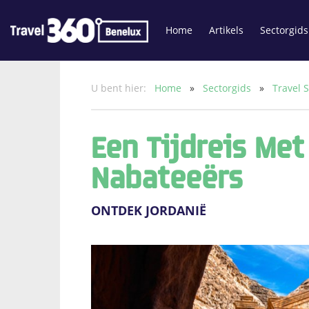
Home
Artikels
Sectorgids
U bent hier:
Home
»
Sectorgids
»
Travel 
Een Tijdreis Met
Nabateeërs
ONTDEK JORDANIË