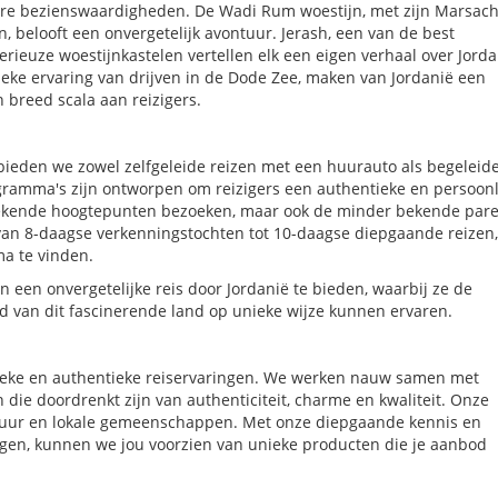
dere bezienswaardigheden. De Wadi Rum woestijn, met zijn Marsach
 belooft een onvergetelijk avontuur. Jerash, een van de best
ieuze woestijnkastelen vertellen elk een eigen verhaal over Jorda
ieke ervaring van drijven in de Dode Zee, maken van Jordanië een
 breed scala aan reizigers.
 bieden we zowel zelfgeleide reizen met een huurauto als begeleid
gramma's zijn ontworpen om reizigers een authentieke en persoonl
e bekende hoogtepunten bezoeken, maar ook de minder bekende pare
van 8-daagse verkenningstochten tot 10-daagse diepgaande reizen,
ma te vinden.
en een onvergetelijke reis door Jordanië te bieden, waarbij ze de
id van dit fascinerende land op unieke wijze kunnen ervaren.
nieke en authentieke reiservaringen. We werken nauw samen met
die doordrenkt zijn van authenticiteit, charme en kwaliteit. Onze
natuur en lokale gemeenschappen. Met onze diepgaande kennis en
ngen, kunnen we jou voorzien van unieke producten die je aanbod