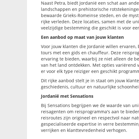
Naast Petra, biedt Jordanië een schat aan an
landschappen en prehistorische rotstekeningen,
bewaarde Grieks-Romeinse steden, en de myster
rijke verleden. Deze locaties, samen met de un
veelzijdige bestemming die geschikt is voor een
Een aanbod op maat van jouw klanten
Voor jouw klanten die Jordanië willen ervaren,
tours met een gids en chauffeur. Deze reispro
ervaring te bieden, waarbij ze niet alleen d
van het land ontdekken. Met opties variërend 
er voor elk type reiziger een geschikt program
Dit rijke aanbod stelt je in staat om jouw klant
geschiedenis, cultuur en natuurlijke schoonhe
Jordanië met Sensations
Bij Sensations begrijpen we de waarde van u
reisagenten om reisprogramma's aan te bieden 
reisroutes zijn origineel en respectvol naar 
gespecialiseerde expertise in verre bestemmi
verrijken en klanttevredenheid verhogen.