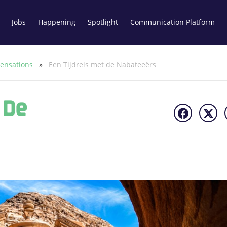
Jobs
Happening
Spotlight
Communication Platform
Sensations
»
Een Tijdreis met de Nabateeërs
 De