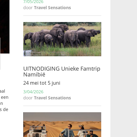
7/05/2026
door
Travel Sensations
UITNODIGING Unieke Famtrip
Namibië
24 mei tot 5 juni
aal
3/04/2026
t een
door
Travel Sensations
en
s de