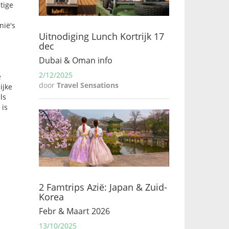
tige
nië's
Uitnodiging Lunch Kortrijk 17
dec
Dubai & Oman info
2/12/2025
e
door
Travel Sensations
ijke
ls
 is
2 Famtrips Azië: Japan & Zuid-
Korea
Febr & Maart 2026
13/10/2025