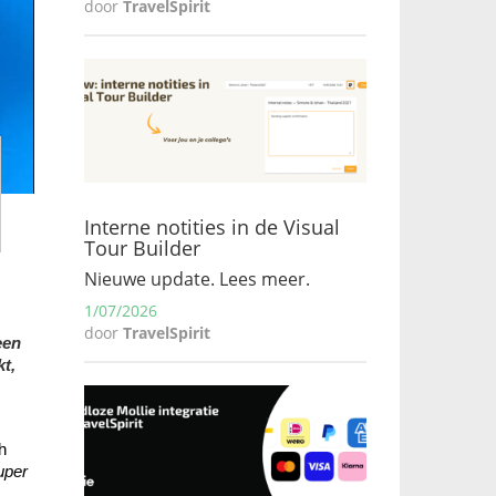
door
TravelSpirit
Interne notities in de Visual
Tour Builder
Nieuwe update. Lees meer.
1/07/2026
door
TravelSpirit
en 
, 
 
uper 