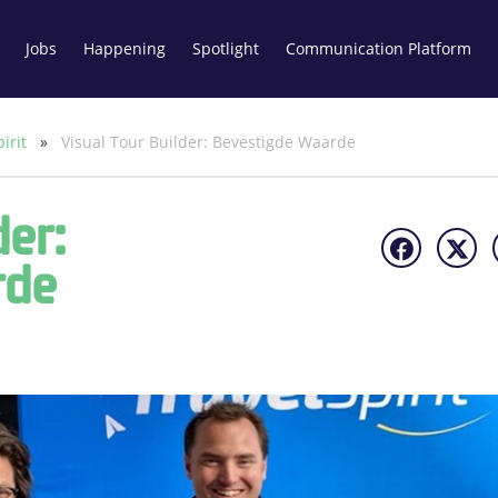
Jobs
Happening
Spotlight
Communication Platform
pirit
»
Visual Tour Builder: Bevestigde Waarde
der:
rde