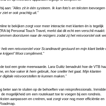
bij aan: 
"Alles zit in één systeem. Ik kan foto’s en teksten toevoegen 
r ziet er ook prachtig uit."
ine te bekijken zorgt voor meer interactie met klanten én is tegelijk 
RA bij Personal Touch Travel, merkt dat dit echt een verschil maakt: 
ommen doorsturen naar de reizigers zodat zij het reisvoorstel ook we
k heb een reisvoorstel voor Scandinavië gestuurd en mijn klant belde 
te krijgen!’ Mooi compliment."
n de tool een grote meerwaarde. Lara Gulitz benadrukt hoe de VTB haa
mee, en hoe vaker ik hem gebruik, hoe sneller het gaat. Mijn klanten 
er digitale reisvoorstellen te kunnen maken."
og beter aan te sluiten op de behoeften van reisprofessionals. Inmiddel
 de mogelijkheid om een routekaart toe te voegen bij een rondreis. 
ksten aanpassen en creëren, wat zorgt voor nog meer efficiëntie en 
e Roadmap.