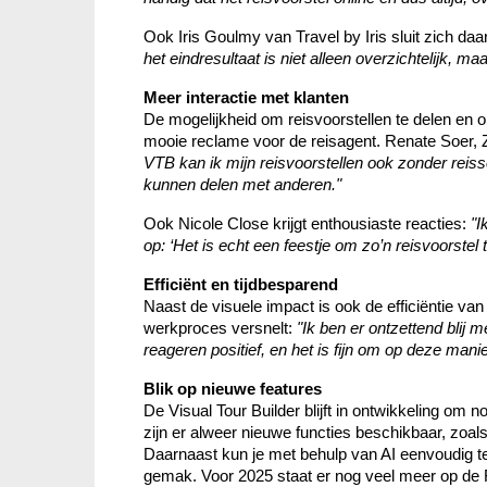
Ook Iris Goulmy van Travel by Iris sluit zich daar
het eindresultaat is niet alleen overzichtelijk, maa
Meer interactie met klanten
De mogelijkheid om reisvoorstellen te delen en onl
mooie reclame voor de reisagent. Renate Soer, Z
VTB kan ik mijn reisvoorstellen ook zonder reiss
kunnen delen met anderen."
Ook Nicole Close krijgt enthousiaste reacties: 
"I
op: ‘Het is echt een feestje om zo’n reisvoorstel 
Efficiënt en tijdbesparend 
Naast de visuele impact is ook de efficiëntie va
werkproces versnelt: 
"Ik ben er ontzettend blij 
reageren positief, en het is fijn om op deze mani
Blik op nieuwe features 
De Visual Tour Builder blijft in ontwikkeling om n
zijn er alweer nieuwe functies beschikbaar, zoals
Daarnaast kun je met behulp van AI eenvoudig te
gemak. Voor 2025 staat er nog veel meer op d