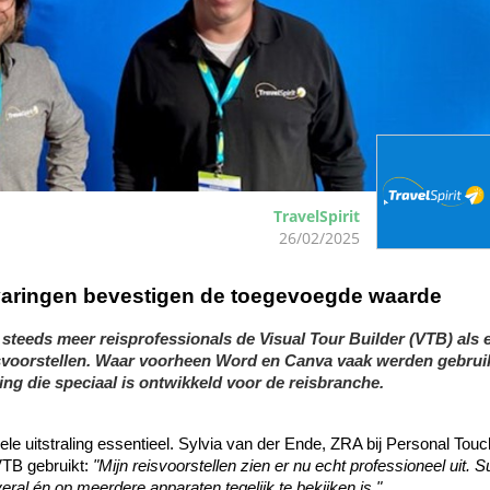
TravelSpirit
26/02/2025
rvaringen bevestigen de toegevoegde waarde
steeds meer reisprofessionals de Visual Tour Builder (VTB) als e
isvoorstellen. Waar voorheen Word en Canva vaak werden gebruikt
le uitstraling essentieel. Sylvia van der Ende, ZRA bij Personal Touch
VTB gebruikt: 
"Mijn reisvoorstellen zien er nu echt professioneel uit. S
overal én op meerdere apparaten tegelijk te bekijken is."