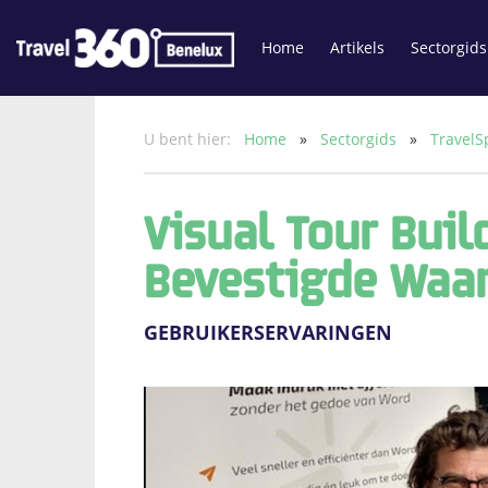
Home
Artikels
Sectorgids
U bent hier:
Home
»
Sectorgids
»
TravelS
Visual Tour Buil
Bevestigde Waa
GEBRUIKERSERVARINGEN