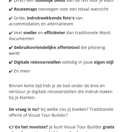
✔️ Direct een
duidelijk beeld
van de reis voor je klant
✔️ Routemaps
toevoegen voor een totaal overzicht
✔️ Grote,
indrukwekkende foto's
van
accommodaties en alternatieven
✔️ Veel
sneller
en
efficiënter
dan traditionele Word-
documenten
✔️ Gebruiksvriendelijke offertetool
die plezierig
werkt
✔️ Digitale reisvoorstellen
volledig in jouw
eigen stijl
✔️ En meer
Binnen korte tijd heb je de tool onder de knie en
verstuur je digitale reisvoorstellen die indruk maken
bij je klanten.
De vraag is nu?
bij welke zou jij boeken? Traditionele
offerte of Visual Tour Builder?
👉 En het mooiste?
Je kunt Visual Tour Builder
gratis