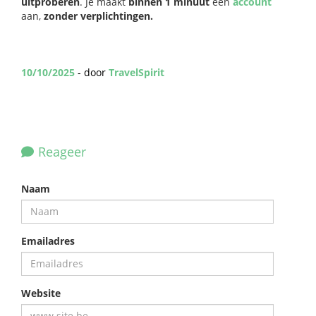
uitproberen
. Je maakt
binnen 1 minuut
een
account
aan,
zonder verplichtingen.
10/10/2025
- door
TravelSpirit
Reageer
Naam
Emailadres
Website