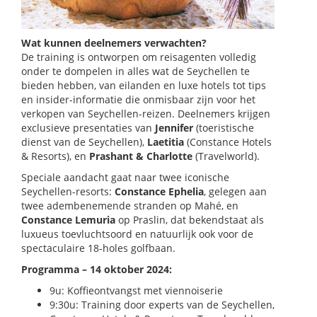
Wat kunnen deelnemers verwachten?
De training is ontworpen om reisagenten volledig
onder te dompelen in alles wat de Seychellen te
bieden hebben, van eilanden en luxe hotels tot tips
en insider-informatie die onmisbaar zijn voor het
verkopen van Seychellen-reizen. Deelnemers krijgen
exclusieve presentaties van
Jennifer
(toeristische
dienst van de Seychellen),
Laetitia
(Constance Hotels
& Resorts), en
Prashant & Charlotte
(Travelworld).
Speciale aandacht gaat naar twee iconische
Seychellen-resorts:
Constance Ephelia
, gelegen aan
twee adembenemende stranden op Mahé, en
Constance Lemuria
op Praslin, dat bekendstaat als
luxueus toevluchtsoord en natuurlijk ook voor de
spectaculaire 18-holes golfbaan.
Programma – 14 oktober 2024:
9u: Koffieontvangst met viennoiserie
9:30u: Training door experts van de Seychellen,