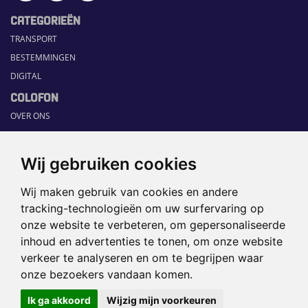
CATEGORIEËN
TRANSPORT
BESTEMMINGEN
DIGITAL
COLOFON
OVER ONS
COMMUNICATION PLATFORM
CONTACT
Wij gebruiken cookies
RUBRIEKEN
Wij maken gebruik van cookies en andere
HOME
tracking-technologieën om uw surfervaring op
SECTORGIDS
onze website te verbeteren, om gepersonaliseerde
JOBS
inhoud en advertenties te tonen, om onze website
HAPPENING
verkeer te analyseren en om te begrijpen waar
onze bezoekers vandaan komen.
©2026 TRAVEL360° |
SITEMAP
|
Ik ga akkoord
Wijzig mijn voorkeuren
DISCLAIMER
|
PRIVACYBELEID
|