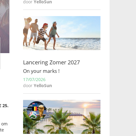
door
YelloSun
Lancering Zomer 2027
On your marks !
17/07/2026
door
YelloSun
 25.
d om
te