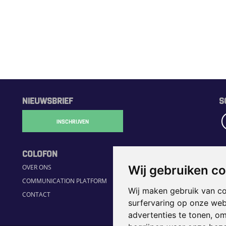
NIEUWSBRIEF
S
INSCHRIJVEN
COLOFON
R
Wij gebruiken c
OVER ONS
H
COMMUNICATION PLATFORM
S
Wij maken gebruik van c
CONTACT
JO
surfervaring op onze web
H
advertenties te tonen, o