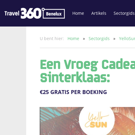
Home
Artikels
Sectorgids
U bent hier:
Home
»
Sectorgids
»
YelloS
Een Vroeg Cadea
Sinterklaas:
€25 GRATIS PER BOEKING