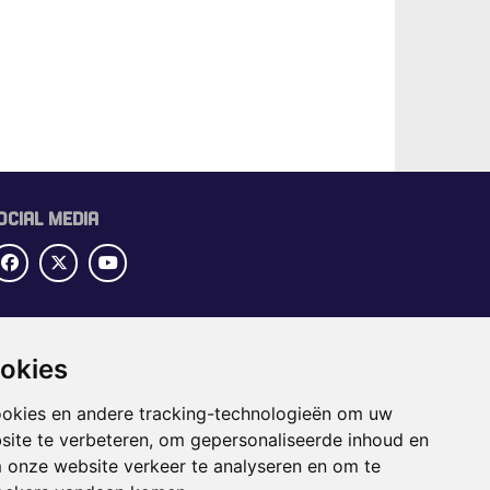
OCIAL MEDIA
UBRIEKEN
ookies
OME
ECTORGIDS
ookies en andere tracking-technologieën om uw
BS
site te verbeteren, om gepersonaliseerde inhoud en
APPENING
m onze website verkeer te analyseren en om te