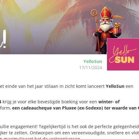
YelloSun
17/11/2024
t einde van het jaar stilaan in zicht komt lanceert
YelloSun
een
4
krijg je voor elke bevestigde boeking voor een
winter- of
tform,
een cadeaucheque van Pluxee (ex-Sodexo) ter waarde van €
jullie engagement! Tegelijkertijd is het ook de perfecte gelegenhei
ijker te zetten. Ontworpen om een vereenvoudigde, snellere en vlot
 en maximaliseert het de verkoopkansen.