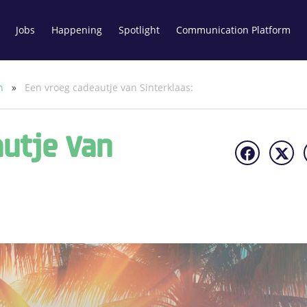
Jobs
Happening
Spotlight
Communication Platform
un
»
Een vroeg cadeautje van Sinterklaas:
utje Van