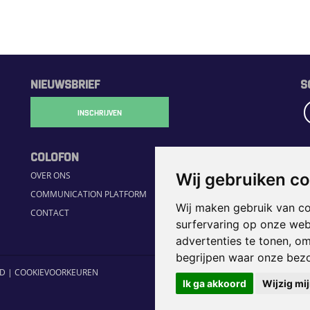
NIEUWSBRIEF
S
INSCHRIJVEN
COLOFON
R
Wij gebruiken c
OVER ONS
H
COMMUNICATION PLATFORM
S
Wij maken gebruik van c
CONTACT
JO
surfervaring op onze web
H
advertenties te tonen, o
begrijpen waar onze bez
ID
|
COOKIEVOORKEUREN
Ik ga akkoord
Wijzig mi