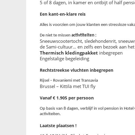
5 of 8 dagen, in kamer en ontbijt of half pensi
Een kant-en-klare reis
Alles is voorzien om jouw klanten een stressloze vak
De niet te missen
activtiteiten :
Sneeuwscootertocht, sledehondenrit, sneeuw
de Sami-cultuur… en zelfs een bezoek aan he
Thermisch kledingpakket
inbegrepen
Engelstalige begeleiding
Rechtstreekse vluchten inbegrepen
Rijsel – Rovaniemi met Transavia
Brussel – Kittilä met TUI fly
Vanaf € 1.905 per persoon
Op basis van 8 dagen, verblijf in vol pension in Hotel
activiteiten.
Laatste plaatsen !