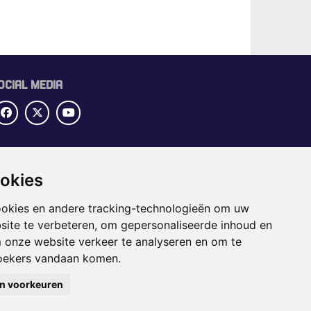
OCIAL MEDIA
UBRIEKEN
ookies
OME
ECTORGIDS
ookies en andere tracking-technologieën om uw
BS
site te verbeteren, om gepersonaliseerde inhoud en
APPENING
m onze website verkeer te analyseren en om te
oekers vandaan komen.
jn voorkeuren