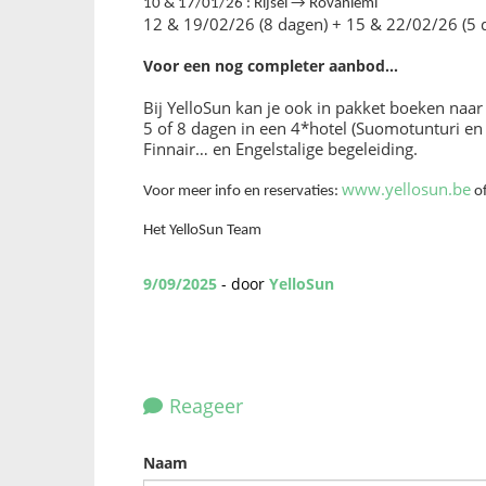
10 & 17/01/26 : Rijsel → Rovaniemi
12 & 19/02/26 (8 dagen) + 15 & 22/02/26 (5 da
Voor een nog completer aanbod…
Bij YelloSun kan je ook in pakket boeken naa
5 of 8 dagen in een 4*hotel (Suomotunturi en 
Finnair… en Engelstalige begeleiding.
www.yellosun.be
Voor meer info en reservaties:
of
Het YelloSun Team
9/09/2025
- door
YelloSun
Reageer
Naam