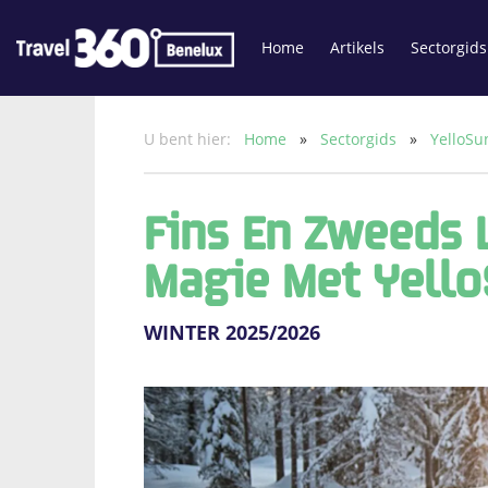
Home
Artikels
Sectorgids
U bent hier:
Home
»
Sectorgids
»
YelloS
Fins En Zweeds 
Magie Met Yell
WINTER 2025/2026