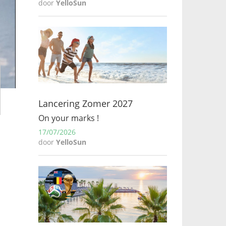
door
YelloSun
Lancering Zomer 2027
On your marks !
17/07/2026
door
YelloSun