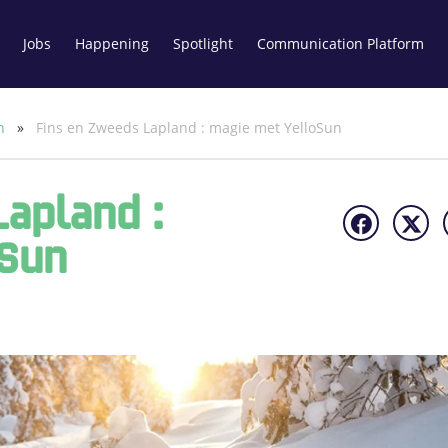
Jobs
Happening
Spotlight
Communication Platform
un
»
Fins en Zweeds Lapland : magie met YelloSun
Lapland :
oSun