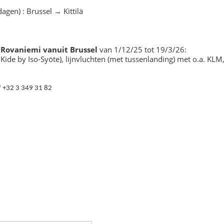
gen) : Brussel → Kittilä
Rovaniemi vanuit Brussel
r
van 1/12/25 tot 19/3/26:
Kide by Iso-Syöte), lijnvluchten (met tussenlanding) met o.a. KLM
 +32 3 349 31 82