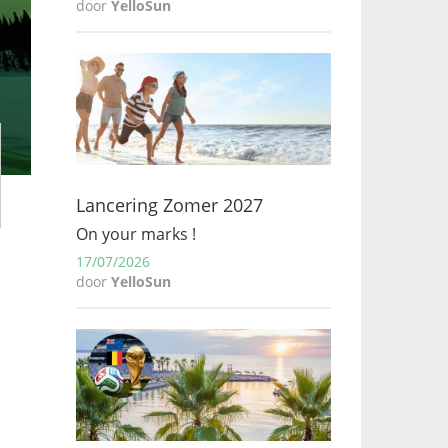
door
YelloSun
Lancering Zomer 2027
On your marks !
17/07/2026
door
YelloSun