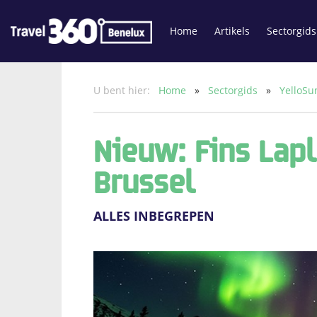
Home
Artikels
Sectorgids
U bent hier:
Home
»
Sectorgids
»
YelloS
Nieuw: Fins Lap
Brussel
ALLES INBEGREPEN