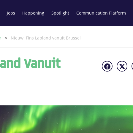
Jobs
Happening
Spotlight
Communication Platform
un
»
Nieuw: Fins Lapland vanuit Brussel
land Vanuit