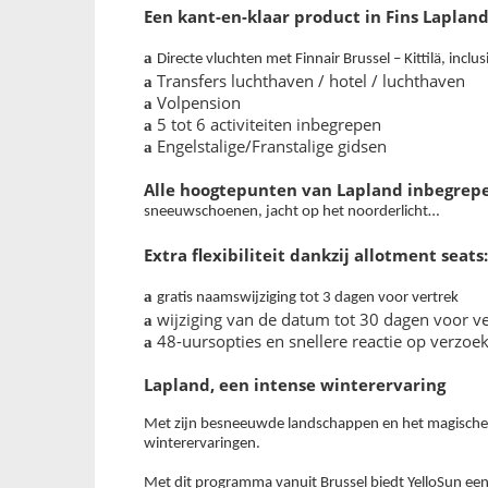
Een kant-en-klaar product in Fins Laplan
a
Directe vluchten met Finnair Brussel – Kittilä, inclu
Transfers luchthaven / hotel / luchthaven
a
Volpension
a
5 tot 6 activiteiten inbegrepen
a
Engelstalige/Franstalige gidsen
a
Alle hoogtepunten van Lapland inbegrep
sneeuwschoenen, jacht op het noorderlicht…
Extra flexibiliteit dankzij allotment seats:
a
gratis naamswijziging tot 3 dagen voor vertrek
wijziging van de datum tot 30 dagen voor ve
a
48-uursopties en snellere reactie op verzoe
a
Lapland, een intense winterervaring
Met zijn besneeuwde landschappen en het magische n
winterervaringen.
Met dit programma vanuit Brussel biedt YelloSun een