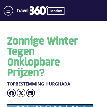
Zonnige Winter
Tegen
Onklopbare
Prijzen?
TOPBESTEMMING HURGHADA