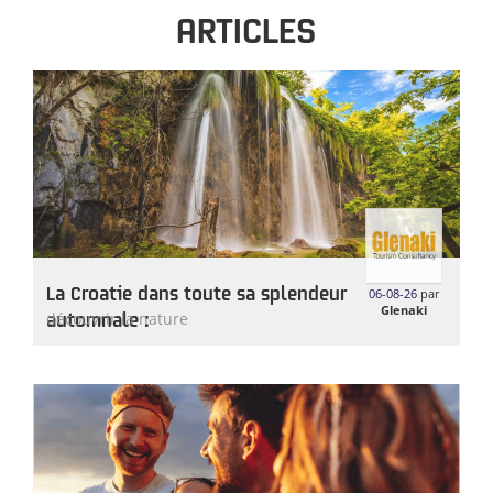
ARTICLES
La Croatie dans toute sa splendeur
06-08-26
par
Glenaki
automnale :
découvrir la nature