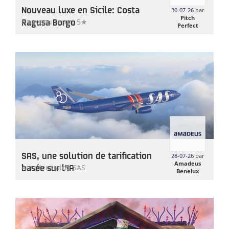
Nouveau luxe en Sicile: Costa
30-07-26
par
Pitch
Ragusa Borgo
Nouveau resort 5★
Perfect
SAS, une solution de tarification
28-07-26
par
Amadeus
basée sur l'IA
Amadeus aide SAS
Benelux