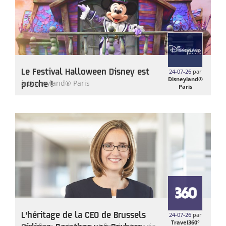
Le Festival Halloween Disney est
24-07-26
par
Disneyland®
proche !
à Disneyland® Paris
Paris
L'héritage de la CEO de Brussels
24-07-26
par
Travel360°