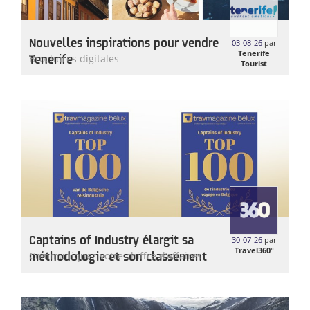
Nouvelles inspirations pour vendre
03-08-26
par
Tenerife
Tenerife
Brochures digitales
Tourist
Office
Captains of Industry élargit sa
30-07-26
par
Travel360°
méthodologie et son classement
Communiquez votre chiffre d’affaires