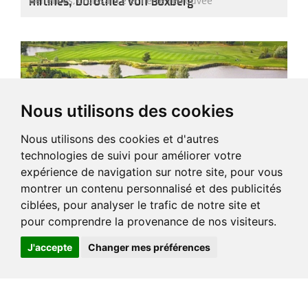
Airlines, Dorothea von Boxberg
Bénéfices, croissance et fierté retrouvée
Nous utilisons des cookies
Nous utilisons des cookies et d'autres
technologies de suivi pour améliorer votre
expérience de navigation sur notre site, pour vous
Le golf en Pologne
24-07-26
par
montrer un contenu personnalisé et des publicités
Pologne
Une diversité surprenante
Travel BE
ciblées, pour analyser le trafic de notre site et
pour comprendre la provenance de nos visiteurs.
J'accepte
Changer mes préférences