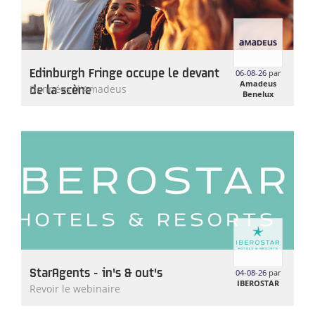
Edinburgh Fringe occupe le devant
06-08-26
par
Amadeus
de la scène
Données d'Amadeus
Benelux
StarAgents - in's & out's
04-08-26
par
IBEROSTAR
Revoir le webinaire