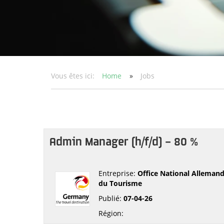
Vous êtes ici:
Home
»
Jobs
Admin Manager (h/f/d) – 80 %
Entreprise:
Office National Alleman
du Tourisme
Publié:
07-04-26
Région: