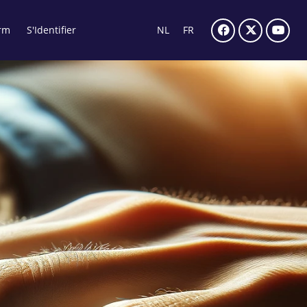
rm
S'Identifier
NL
FR