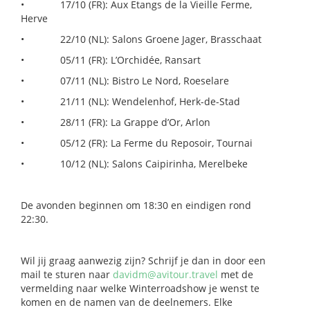
•
17/10 (FR): Aux Etangs de la Vieille Ferme,
Herve
•
22/10 (NL): Salons Groene Jager, Brasschaat
•
05/11 (FR): L’Orchidée, Ransart
•
07/11 (NL): Bistro Le Nord, Roeselare
•
21/11 (NL): Wendelenhof, Herk-de-Stad
•
28/11 (FR): La Grappe d’Or, Arlon
•
05/12 (FR): La Ferme du Reposoir, Tournai
•
10/12 (NL): Salons Caipirinha, Merelbeke
De avonden beginnen om 18:30 en eindigen rond
22:30.
Wil jij graag aanwezig zijn? Schrijf je dan in door een
mail te sturen naar
davidm@avitour.travel
met de
vermelding naar welke Winterroadshow je wenst te
komen en de namen van de deelnemers. Elke