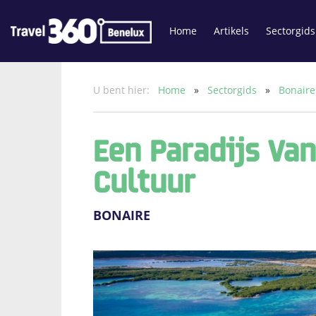
Home
Artikels
Sectorgids
U bent hier:
Home
»
Sectorgids
»
Bonair
Een Paradijs Va
Cultuur
BONAIRE