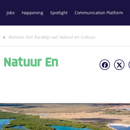
Jobs
Happening
Spotlight
Communication Platform
e
»
Bonaire: Een Paradijs van Natuur en Cultuur
n Natuur En