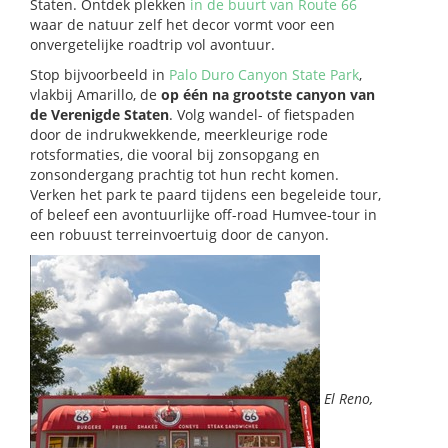
Staten. Ontdek plekken
in de buurt van Route 66
waar de natuur zelf het decor vormt voor een
onvergetelijke roadtrip vol avontuur.
Stop bijvoorbeeld in
Palo Duro Canyon State Park
,
vlakbij Amarillo, de
op één na grootste canyon van
de Verenigde Staten
. Volg wandel- of fietspaden
door de indrukwekkende, meerkleurige rode
rotsformaties, die vooral bij zonsopgang en
zonsondergang prachtig tot hun recht komen.
Verken het park te paard tijdens een begeleide tour,
of beleef een avontuurlijke off-road Humvee-tour in
een robuust terreinvoertuig door de canyon.
El Reno,