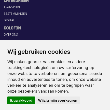
CATEGORIEËN
TRANSPORT
BESTEMMINGEN
DIGITAL
COLOFON
OVER ONS
COMMUNICATION PLATFORM
CONTACT
Wij gebruiken cookies
RUBRIEKEN
Wij maken gebruik van cookies en andere
HOME
tracking-technologieën om uw surfervaring op
SECTORGIDS
onze website te verbeteren, om gepersonaliseerde
JOBS
inhoud en advertenties te tonen, om onze website
HAPPENING
verkeer te analyseren en om te begrijpen waar
onze bezoekers vandaan komen.
©2026 TRAVEL360° |
SITEMAP
|
Ik ga akkoord
Wijzig mijn voorkeuren
DISCLAIMER
|
PRIVACYBELEID
|
COOKIEVOORKEUREN