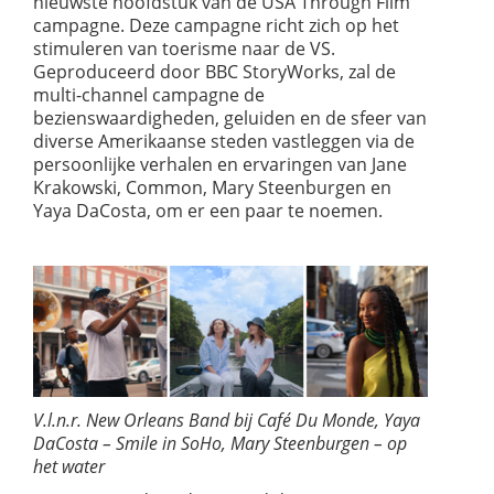
nieuwste hoofdstuk van de USA Through Film
campagne. Deze campagne richt zich op het
stimuleren van toerisme naar de VS.
Geproduceerd door BBC StoryWorks, zal de
multi-channel campagne de
bezienswaardigheden, geluiden en de sfeer van
diverse Amerikaanse steden vastleggen via de
persoonlijke verhalen en ervaringen van Jane
Krakowski, Common, Mary Steenburgen en
Yaya DaCosta, om er een paar te noemen.
V.l.n.r. New Orleans Band bij Café Du Monde, Yaya
DaCosta – Smile in SoHo, Mary Steenburgen – op
het water