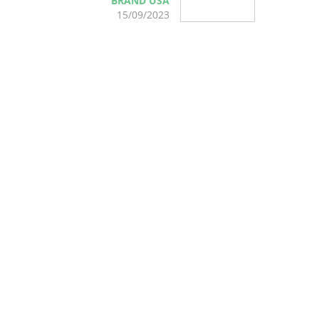
BRAND USA
15/09/2023
BBC
STORYWORKS EN
BRAND USA
WERKEN SAMEN
AAN NIEUWE
WERELDWIJDE