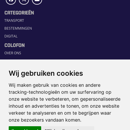
CATEGORIEËN
TRANSPORT
BESTEMMINGEN
DIGITAL
COLOFON
OVER ONS
COMMUNICATION PLATFORM
CONTACT
Wij gebruiken cookies
RUBRIEKEN
Wij maken gebruik van cookies en andere
HOME
tracking-technologieën om uw surfervaring op
SECTORGIDS
onze website te verbeteren, om gepersonaliseerde
JOBS
inhoud en advertenties te tonen, om onze website
HAPPENING
verkeer te analyseren en om te begrijpen waar
onze bezoekers vandaan komen.
©2026 TRAVEL360° |
SITEMAP
|