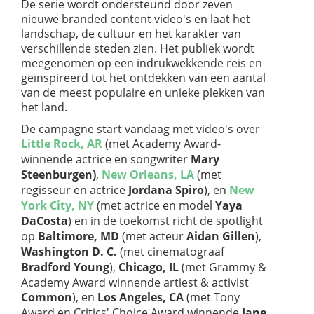
De serie wordt ondersteund door zeven
nieuwe branded content video's en laat het
landschap, de cultuur en het karakter van
verschillende steden zien. Het publiek wordt
meegenomen op een indrukwekkende reis en
geïnspireerd tot het ontdekken van een aantal
van de meest populaire en unieke plekken van
het land.
De campagne start vandaag met video's over
Little Rock, AR
(met Academy Award-
winnende actrice en songwriter
Mary
Steenburgen)
,
New Orleans, LA
(met
regisseur en actrice
Jordana Spiro
), en
New
York City, NY
(met actrice en model
Yaya
DaCosta
) en in de toekomst richt de spotlight
op
Baltimore, MD
(met acteur
Aidan Gillen
),
Washington D. C.
(met cinematograaf
Bradford Young
),
Chicago, IL
(met Grammy &
Academy Award winnende artiest & activist
Common
), en
Los Angeles, CA
(met Tony
Award en Critics' Choice Award winnende
Jane