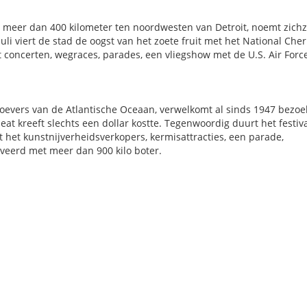
s meer dan 400 kilometer ten noordwesten van Detroit, noemt zichz
 juli viert de stad de oogst van het zoete fruit met het National Cher
et concerten, wegraces, parades, een vliegshow met de U.S. Air Forc
 oevers van de Atlantische Oceaan, verwelkomt al sinds 1947 bezoe
-eat kreeft slechts een dollar kostte. Tegenwoordig duurt het festiv
t het kunstnijverheidsverkopers, kermisattracties, een parade,
rveerd met meer dan 900 kilo boter.