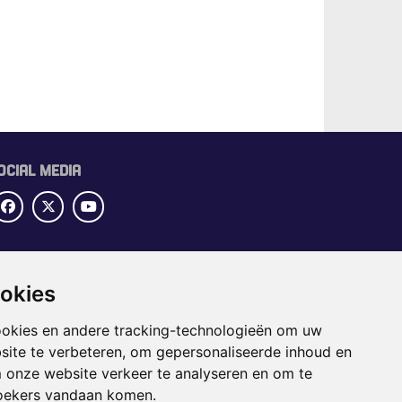
OCIAL MEDIA
UBRIEKEN
ookies
OME
ECTORGIDS
ookies en andere tracking-technologieën om uw
BS
site te verbeteren, om gepersonaliseerde inhoud en
APPENING
m onze website verkeer te analyseren en om te
oekers vandaan komen.