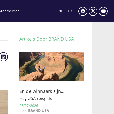
Aanmelden
NL
FR
Artikels Door BRAND USA
En de winnaars zijn…
Hey!USA-reisgids
28/07/2026
door
BRAND USA