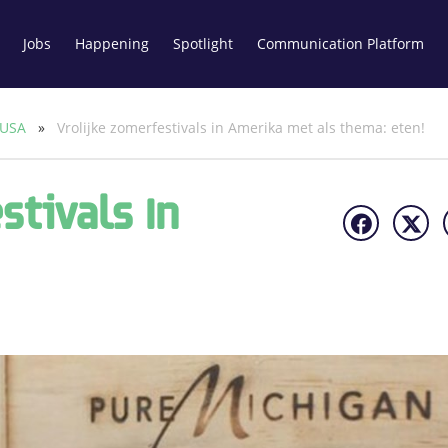
Jobs
Happening
Spotlight
Communication Platform
 USA
»
Vrolijke zomerfestivals in Amerika met als thema: eten!
stivals In