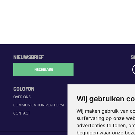
NIEUWSBRIEF
S
INSCHRIJVEN
COLOFON
R
Wij gebruiken c
OVER ONS
H
COMMUNICATION PLATFORM
S
Wij maken gebruik van c
CONTACT
JO
surfervaring op onze web
H
advertenties te tonen, o
begrijpen waar onze bez