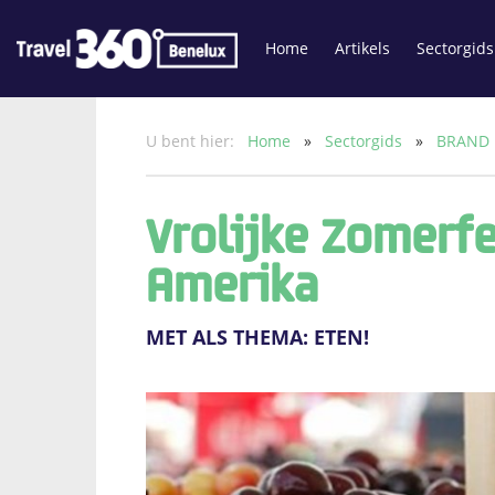
Home
Artikels
Sectorgids
U bent hier:
Home
»
Sectorgids
»
BRAND
Vrolijke Zomerfe
Amerika
MET ALS THEMA: ETEN!