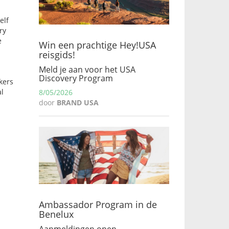
elf
ry
e
Win een prachtige Hey!USA
reisgids!
Meld je aan voor het USA
Discovery Program
kers
al
8/05/2026
door
BRAND USA
Ambassador Program in de
Benelux
Aanmeldingen open