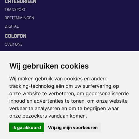
CATEGORIEËN
TRANSPORT
BESTEMMINGEN
DIGITAL
COLOFON
OVER ONS
COMMUNICATION PLATFORM
CONTACT
Wij gebruiken cookies
RUBRIEKEN
Wij maken gebruik van cookies en andere
HOME
tracking-technologieën om uw surfervaring op
SECTORGIDS
onze website te verbeteren, om gepersonaliseerde
JOBS
inhoud en advertenties te tonen, om onze website
HAPPENING
verkeer te analyseren en om te begrijpen waar
onze bezoekers vandaan komen.
©2026 TRAVEL360° |
SITEMAP
|
Ik ga akkoord
Wijzig mijn voorkeuren
DISCLAIMER
|
PRIVACYBELEID
|
COOKIEVOORKEUREN