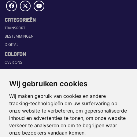
CATEGORIEËN
TRANSPORT
BESTEMMINGEN
DIGITAL
COLOFON
OVER ONS
COMMUNICATION PLATFORM
CONTACT
Wij gebruiken cookies
RUBRIEKEN
Wij maken gebruik van cookies en andere
HOME
tracking-technologieën om uw surfervaring op
SECTORGIDS
onze website te verbeteren, om gepersonaliseerde
JOBS
inhoud en advertenties te tonen, om onze website
HAPPENING
verkeer te analyseren en om te begrijpen waar
onze bezoekers vandaan komen.