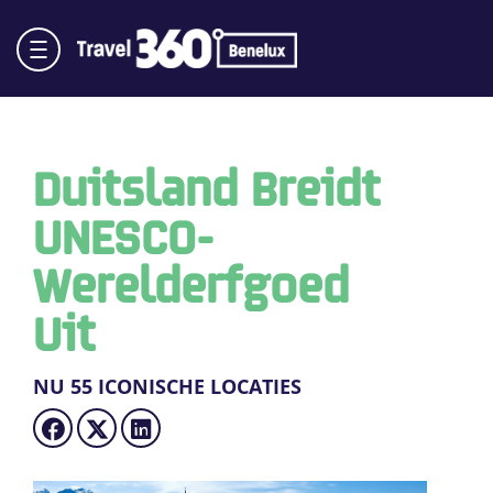
Duitsland Breidt
UNESCO-
Werelderfgoed
Uit
NU 55 ICONISCHE LOCATIES