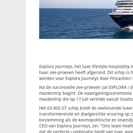
Explora Journeys, het luxe lifestyle-hospitali
haar zee-proeven heeft afgerond. Dit schip is
worden voor Explora Journeys door Fincantieri in
Na de succesvolle zee-proeven zal EXPLORA I de
maidentrip begint. De naamgevingsceremonie vind
maidentrip die op 17 juli vertrekt vanuit Sout
Het 63.900 GT schip biedt de veeleisende luxe
transformerende en doelgerichte ervaring op z
bestemming als de kosmopolitische en levendi
CEO van Explora Journeys, zei: "Ons team hee
dat de perfecte combinatie biedt van luxe, a