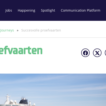
Jobs
Happening
Spotlight
Communication Platform
 Journeys
»
Succesvolle proefvaarten
efvaarten