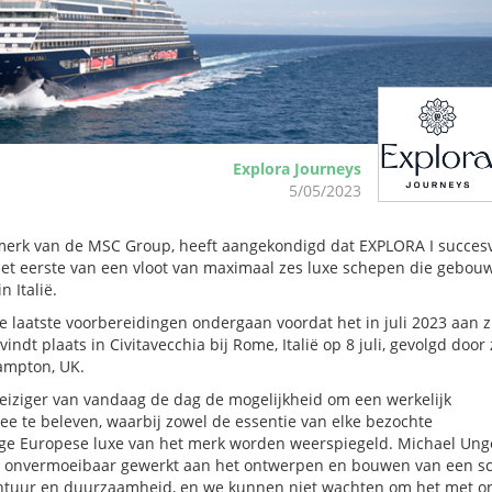
Explora Journeys
5/05/2023
ty-merk van de MSC Group, heeft aangekondigd dat EXPLORA I succes
 het eerste van een vloot van maximaal zes luxe schepen die gebou
 Italië.
 laatste voorbereidingen ondergaan voordat het in juli 2023 aan z
t plaats in Civitavecchia bij Rome, Italië op 8 juli, gevolgd door 
hampton, UK.
reiziger van vandaag de dag de mogelijkheid om een werkelijk
ee te beleven, waarbij zowel de essentie van elke bezochte
ge Europese luxe van het merk worden weerspiegeld. Michael Ung
ft onvermoeibaar gewerkt aan het ontwerpen en bouwen van een s
vontuur en duurzaamheid, en we kunnen niet wachten om het met o