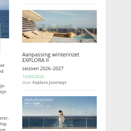
Aanpassing winterinzet
EXPLORA II
vol
seizoen 2026–2027
wd
10/04/2026
door
Explora Journeys
ijn
zijn
erer,
chip
nze