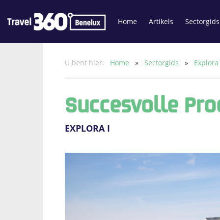
Home
Artikels
Sectorgids
U bent hier:
Home
»
Sectorgids
»
Explora
Succesvolle Pro
EXPLORA I