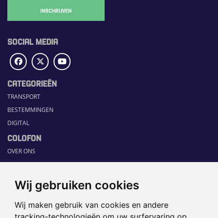
INSCHRIJVEN
SOCIAL MEDIA
CATEGORIEËN
TRANSPORT
BESTEMMINGEN
DIGITAL
COLOFON
OVER ONS
COMMUNICATION PLATFORM
CONTACT
Wij gebruiken cookies
RUBRIEKEN
Wij maken gebruik van cookies en andere
HOME
tracking-technologieën om uw surfervaring op