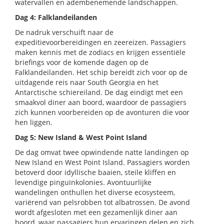
watervallen en adembenemende landschappen.
Dag 4: Falklandeilanden
De nadruk verschuift naar de
expeditievoorbereidingen en zeereizen. Passagiers
maken kennis met de zodiacs en krijgen essentiële
briefings voor de komende dagen op de
Falklandeilanden. Het schip bereidt zich voor op de
uitdagende reis naar South Georgia en het
Antarctische schiereiland. De dag eindigt met een
smaakvol diner aan boord, waardoor de passagiers
zich kunnen voorbereiden op de avonturen die voor
hen liggen.
Dag 5: New Island & West Point Island
De dag omvat twee opwindende natte landingen op
New Island en West Point Island. Passagiers worden
betoverd door idyllische baaien, steile kliffen en
levendige pinguïnkolonies. Avontuurlijke
wandelingen onthullen het diverse ecosysteem,
variërend van pelsrobben tot albatrossen. De avond
wordt afgesloten met een gezamenlijk diner aan
boord, waar passagiers hun ervaringen delen en zich