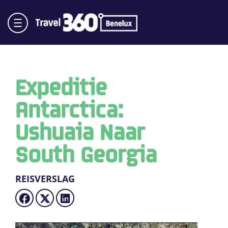
Expeditie
Antarctica:
Ushuaia Naar
South Georgia
REISVERSLAG