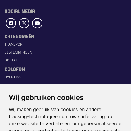
SOCIAL MEDIA
CATEGORIEËN
TRANSPORT
BESTEMMINGEN
DIGITAL
COLOFON
OVER ONS
COMMUNICATION PLATFORM
CONTACT
Wij gebruiken cookies
RUBRIEKEN
Wij maken gebruik van cookies en andere
HOME
tracking-technologieën om uw surfervaring op
SECTORGIDS
onze website te verbeteren, om gepersonaliseerde
JOBS
inhoud en advertenties te tonen, om onze website