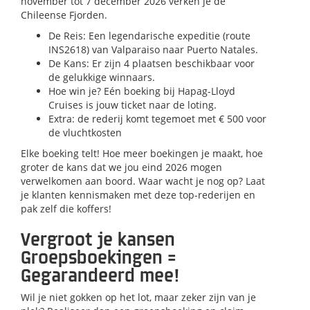
november tot 7 december 2026
verken je de
Chileense Fjorden.
De Reis: Een legendarische expeditie (route
INS2618) van Valparaiso naar Puerto Natales.
De Kans: Er zijn 4 plaatsen beschikbaar voor
de gelukkige winnaars.
Hoe win je? Eén boeking bij Hapag-Lloyd
Cruises is jouw ticket naar de loting.
Extra: de rederij komt tegemoet met € 500 voor
de vluchtkosten
Elke boeking telt!
Hoe meer boekingen je maakt, hoe
groter de kans dat we jou eind 2026 mogen
verwelkomen aan boord. Waar wacht je nog op? Laat
je klanten kennismaken met deze top-rederijen en
pak zelf die koffers!
Vergroot je kansen
Groepsboekingen =
Gegarandeerd mee!
Wil je niet gokken op het lot, maar zeker zijn van je