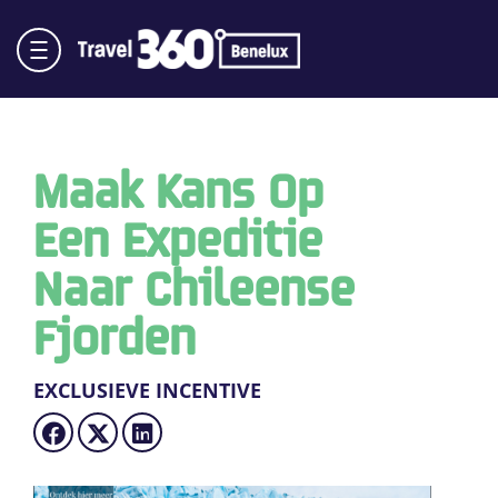
Maak Kans Op
Een Expeditie
Naar Chileense
Fjorden
EXCLUSIEVE INCENTIVE