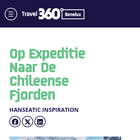
Op Expeditie
Naar De
Chileense
Fjorden
HANSEATIC INSPIRATION