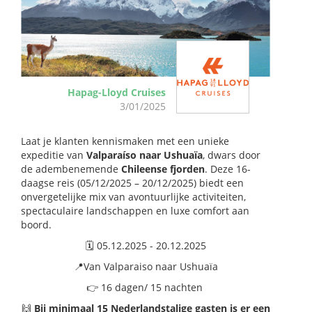
Hapag-Lloyd Cruises
3/01/2025
Laat je klanten kennismaken met een unieke
expeditie van
Valparaíso naar Ushuaïa
, dwars door
de adembenemende
Chileense fjorden
. Deze 16-
daagse reis (05/12/2025 – 20/12/2025) biedt een
onvergetelijke mix van avontuurlijke activiteiten,
spectaculaire landschappen en luxe comfort aan
boord.​
🗓️ 05.12.2025 - 20.12.2025​
📍
Van Valparaiso naar Ushuaïa
👉 16 dagen/ 15 nachten
🙌
Bij minimaal 15 Nederlandstalige gasten is er een