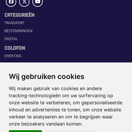
CATEGORIEËN
TRANSPORT
BESTEMMINGEN
DIGITAL
COLOFON
OVER ONS
COMMUNICATION PLATFORM
CONTACT
Wij gebruiken cookies
RUBRIEKEN
Wij maken gebruik van cookies en andere
HOME
tracking-technologieën om uw surfervaring op
SECTORGIDS
onze website te verbeteren, om gepersonaliseerde
JOBS
inhoud en advertenties te tonen, om onze website
HAPPENING
verkeer te analyseren en om te begrijpen waar
onze bezoekers vandaan komen.
©2026 TRAVEL360° |
SITEMAP
|