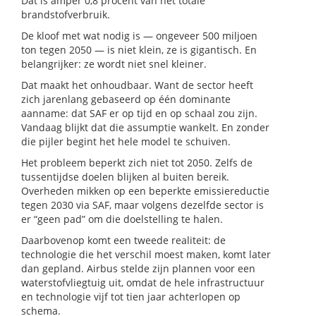
Dat is amper 0,8 procent van het totale
brandstofverbruik.
De kloof met wat nodig is — ongeveer 500 miljoen
ton tegen 2050 — is niet klein, ze is gigantisch. En
belangrijker: ze wordt niet snel kleiner.
Dat maakt het onhoudbaar. Want de sector heeft
zich jarenlang gebaseerd op één dominante
aanname: dat SAF er op tijd en op schaal zou zijn.
Vandaag blijkt dat die assumptie wankelt. En zonder
die pijler begint het hele model te schuiven.
Het probleem beperkt zich niet tot 2050. Zelfs de
tussentijdse doelen blijken al buiten bereik.
Overheden mikken op een beperkte emissiereductie
tegen 2030 via SAF, maar volgens dezelfde sector is
er “geen pad” om die doelstelling te halen.
Daarbovenop komt een tweede realiteit: de
technologie die het verschil moest maken, komt later
dan gepland. Airbus stelde zijn plannen voor een
waterstofvliegtuig uit, omdat de hele infrastructuur
en technologie vijf tot tien jaar achterlopen op
schema.