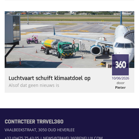
Luchtvaart schuift klimaatdoel op
10/06/2026
door
Alsof dat geen nieuws is
Pieter
Weymans
CONTACTEER TRAVEL360
VAALBEEKSTRAAT, 3050 OUD HEVERLEE
+32 (0)475 75 43 05
|
NEWS@TRAVEL360BENELUX.COM