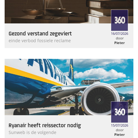
Gezond verstand zegeviert
16/07/2026
door
einde verbod fossiele reclame
Pieter
Weymans
Ryanair heeft reissector nodig
15/07/2026
door
Sunweb is de volgende
Pieter