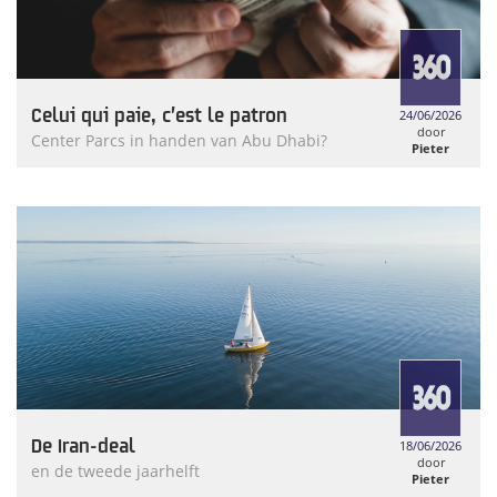
Celui qui paie, c’est le patron
24/06/2026
door
Center Parcs in handen van Abu Dhabi?
Pieter
Weymans
De Iran-deal
18/06/2026
door
en de tweede jaarhelft
Pieter
Weymans