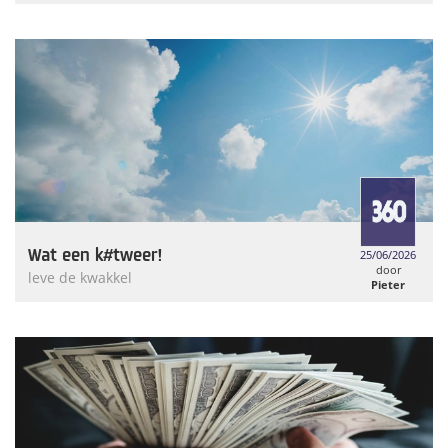
Weymans
Wat een k#tweer!
25/06/2026
door
leve de kwakkel
Pieter
Weymans