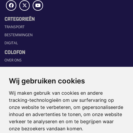
CATEGORIEËN
TRANSPORT
BESTEMMINGEN
DIGITAL
COLOFON
OVER ONS
COMMUNICATION PLATFORM
CONTACT
Wij gebruiken cookies
RUBRIEKEN
Wij maken gebruik van cookies en andere
HOME
tracking-technologieën om uw surfervaring op
SECTORGIDS
onze website te verbeteren, om gepersonaliseerde
JOBS
inhoud en advertenties te tonen, om onze website
HAPPENING
verkeer te analyseren en om te begrijpen waar
onze bezoekers vandaan komen.