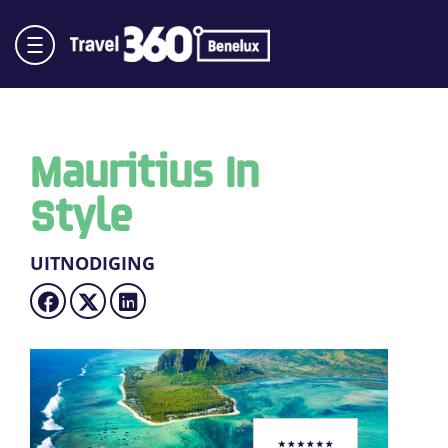
Mauritius In
Style
UITNODIGING