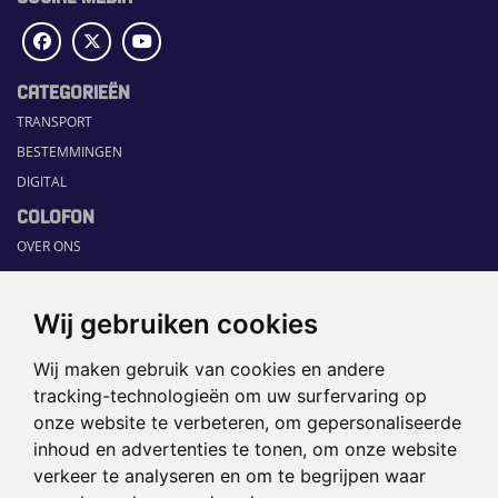
CATEGORIEËN
TRANSPORT
BESTEMMINGEN
DIGITAL
COLOFON
OVER ONS
COMMUNICATION PLATFORM
CONTACT
Wij gebruiken cookies
RUBRIEKEN
Wij maken gebruik van cookies en andere
HOME
tracking-technologieën om uw surfervaring op
SECTORGIDS
onze website te verbeteren, om gepersonaliseerde
JOBS
inhoud en advertenties te tonen, om onze website
HAPPENING
verkeer te analyseren en om te begrijpen waar