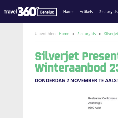
Home
Artikels
Sectorgids
U bent hier:
Home
»
Sectorgids
»
Silverj
Silverjet Presen
Winteraanbod 2
DONDERDAG 2 NOVEMBER TE AALS