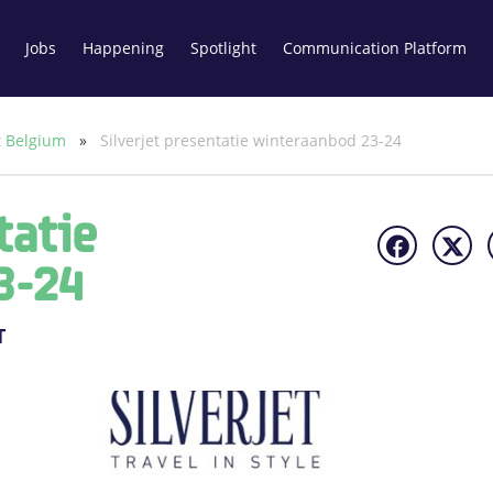
Jobs
Happening
Spotlight
Communication Platform
et Belgium
»
Silverjet presentatie winteraanbod 23-24
tatie
3-24
T