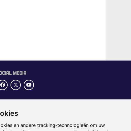
OCIAL MEDIA
UBRIEKEN
ookies
OME
ECTORGIDS
ookies en andere tracking-technologieën om uw
BS