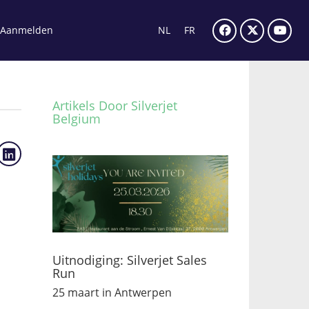
Aanmelden
NL
FR
Artikels Door Silverjet
Belgium
Uitnodiging: Silverjet Sales
Run
25 maart in Antwerpen