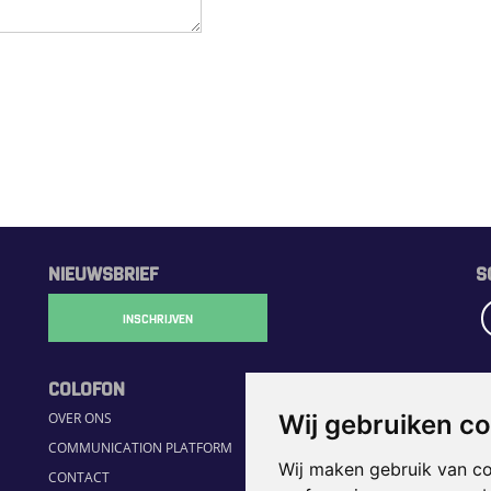
NIEUWSBRIEF
S
INSCHRIJVEN
COLOFON
R
Wij gebruiken c
OVER ONS
H
COMMUNICATION PLATFORM
S
Wij maken gebruik van c
CONTACT
JO