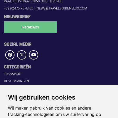
VAALBEEKSTRAAT, 3050 OUD HEVERLEE
+32 (0)475 75 43 05
|
NEWS@TRAVEL360BENELUX.COM
NIEUWSBRIEF
INSCHRIJVEN
SOCIAL MEDIA
CATEGORIEËN
TRANSPORT
BESTEMMINGEN
DIGITAL
COLOFON
Wij gebruiken cookies
OVER ONS
Wij maken gebruik van cookies en andere
COMMUNICATION PLATFORM
tracking-technologieën om uw surfervaring op
CONTACT